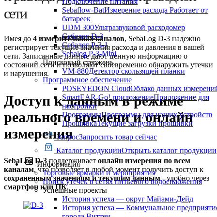
Подключение питания
сети
Sebaflow-Bat
Измерение расхода Работает от
батареек
UDM 300
Ультразвуковой расходомер
Себалог D-3
Имея до
4 измерительных каналов
, SebaLog D-3 надежно
Себалог P-3-1
регистрирует текущие значения расхода и давления в вашей
Sebalog P-3-Mini
сети. Записанные данные дают ценную информацию о
Поисковый стержень
состоянии сети и позволяют своевременно обнаружить утечки
VM-880
Детектор скользящей планки
и нарушения.
Программное обеспечение
POSEYEDON Cloud
Облако данных измерени
Доступ к данным в режиме
SmartEAR-Go! приложение
Приложение для
настройки
реального времени и онлайн
Программы
Программы для наших устройств
Прошивка
Текущие загрузки прошивки
измерения
Запрос
Запросить товар сейчас
Каталог продукции
Открыть каталог продукции
SebaLog D-3
поддерживает
онлайн измерения по всем
Информация
каналам
, что позволяет в любой момент получить доступ к
Торговые ярмарки и мероприятия
сохраненным значениям и текущим данным
- удобно через
Поиск утечек в сетях питьевого водоснабжения
смартфон или ПК
.
Успешные проекты
История успеха — округ Майами-Дейд
История успеха — Коммунальное предприяти
города Виттен