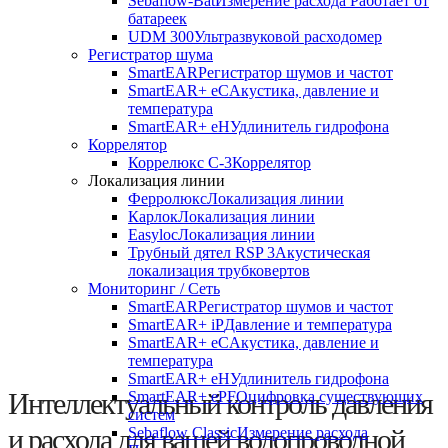
Sebaflow-Bat
Измерение расхода Работает от
SebaLog D-3
батареек
UDM 300
Ультразвуковой расходомер
Регистратор шума
SmartEAR
Регистратор шумов и частот
SmartEAR+ eC
Акустика, давление и
температура
SebaLog D-3
- это регистратор данных для непрерывного
SmartEAR+ eH
Удлинитель гидрофона
мониторинга давления и расхода в водопроводных сетях.
Коррелятор
Благодаря
компактной и прочной конструкции
и
Коррелюкс С-3
Коррелятор
водонепроницаемому корпусу
он идеально подходит для
Локализация линии
длительного использования в сложных условиях.
Ферролюкс
Локализация линии
Карлок
Локализация линии
Easyloc
Локализация линии
Трубный дятел RSP 3
Акустическая
локализация трубковертов
Мониторинг / Сеть
Здесь вы найдете продукты, которые заменяют
SmartEAR
Регистратор шумов и частот
SebaLog D-3:
SmartEAR+ eC
,
SmartEAR+ iP
,
SmartEAR+ iP
Давление и температура
SmartEAR+ eC
Акустика, давление и
SmartEAR+ ePF
температура
SmartEAR+ eH
Удлинитель гидрофона
Интеллектуальный контроль давления
SmartEAR+ ePF
Оцифровка существующих
систем
и расхода для вашей водопроводной
Sebaflow Classic
Измерение расхода