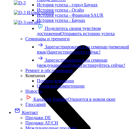
История успеха - город Баунах
История успеха - Огайо
История успеха - Франция SAUR
История успеха - Баунах
Поделитесь своим чувством
достижения
Отправить историю успеха
Семинары и тренинги
Зарегистрироваться на семинар (немецки
язык)
Зарегистрируйтесь сейчас!
Зарегистрироваться на семинар
(международный)
Зарегистрируйтесь сейчас!
Ремонт и обслуживание
Компания
Портрет компании
Основные компетенции
Новости
Канал на Youtube
Откроется в новом окне
Глоссарий
Контакт
Продажи DE
Продажи AT/CH
Международные продажи