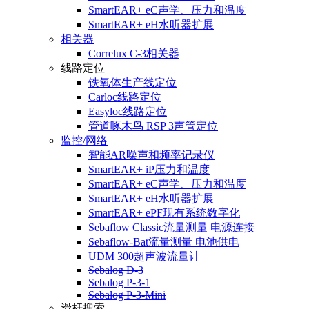
SmartEAR+ eC
声学、压力和温度
SmartEAR+ eH
水听器扩展
相关器
Correlux C-3
相关器
线路定位
铁氧体
生产线定位
Carloc
线路定位
Easyloc
线路定位
管道啄木鸟 RSP 3
声管定位
监控/网络
智能AR
噪声和频率记录仪
SmartEAR+ iP
压力和温度
SmartEAR+ eC
声学、压力和温度
SmartEAR+ eH
水听器扩展
SmartEAR+ ePF
现有系统数字化
Sebaflow Classic
流量测量 电源连接
Sebaflow-Bat
流量测量 电池供电
UDM 300
超声波流量计
Sebalog D-3
Sebalog P-3-1
Sebalog P-3-Mini
滑杆搜索