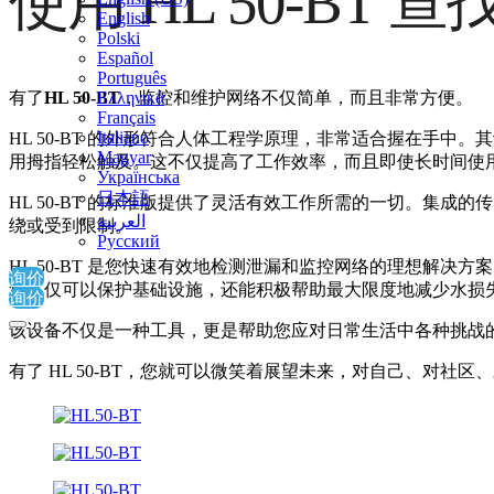
使用 HL 50-BT 
English
Polski
Español
Português
有了
HL 50-BT
，监控和维护网络不仅简单，而且非常方便。
Ελληνικά
Français
Italiano
HL 50-BT 的外形符合人体工程学原理，非常适合握在手中
Magyar
用拇指轻松触及。这不仅提高了工作效率，而且即使长时间使
Українська
日本語
HL 50-BT 的标准版提供了灵活有效工作所需的一切。集
العربية‏
绕或受到限制。
Русский
HL 50-BT 是您快速有效地检测泄漏和监控网络的理想解
询价
您不仅可以保护基础设施，还能积极帮助最大限度地减少水损
询价
该设备不仅是一种工具，更是帮助您应对日常生活中各种挑战
有了 HL 50-BT，您就可以微笑着展望未来，对自己、对社