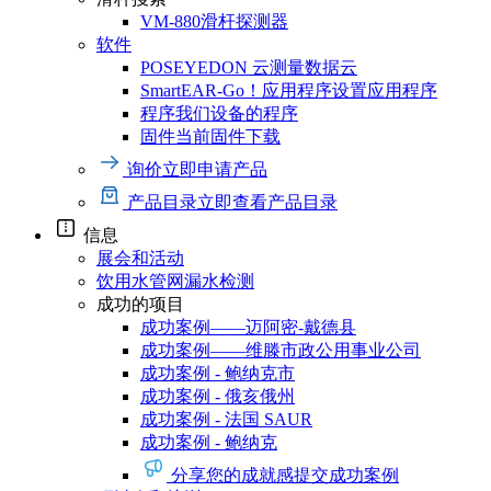
VM-880
滑杆探测器
软件
POSEYEDON 云
测量数据云
SmartEAR-Go！应用程序
设置应用程序
程序
我们设备的程序
固件
当前固件下载
询价
立即申请产品
产品目录
立即查看产品目录
信息
展会和活动
饮用水管网漏水检测
成功的项目
成功案例——迈阿密-戴德县
成功案例——维滕市政公用事业公司
成功案例 - 鲍纳克市
成功案例 - 俄亥俄州
成功案例 - 法国 SAUR
成功案例 - 鲍纳克
分享您的成就感
提交成功案例