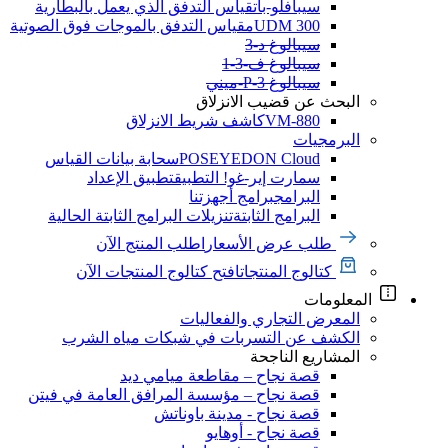
سيبافلو-بات
قياس التدفق الذي يعمل بالبطارية
UDM 300
مقياس التدفق بالموجات فوق الصوتية
سيبالوغ د-3
سيبالوغ ف-3-1
سيبالوغ P-3-ميني
البحث عن قضيب الانزلاق
VM-880
كاشف شريط الانزلاق
البرمجيات
POSEYEDON Cloud
سحابة بيانات القياس
سمارت إير-غو! التطبيق
تطبيق الإعداد
البرامج
برامج أجهزتنا
البرامج الثابتة
تنزيلات البرامج الثابتة الحالية
طلب عرض الأسعار
اطلب المنتج الآن
كتالوج المنتجات
افتح كتالوج المنتجات الآن
المعلومات
المعرض التجاري والفعاليات
الكشف عن التسربات في شبكات مياه الشرب
المشاريع الناجحة
قصة نجاح – مقاطعة ميامي ديد
قصة نجاح – مؤسسة المرافق العامة في فيتن
قصة نجاح - مدينة باوناتش
قصة نجاح - أوهايو