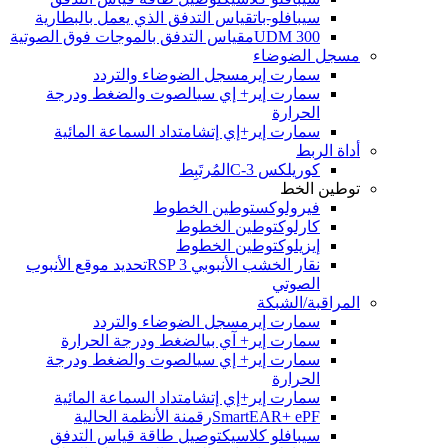
سيبافلو-بات
قياس التدفق الذي يعمل بالبطارية
UDM 300
مقياس التدفق بالموجات فوق الصوتية
مسجل الضوضاء
سمارت إير
مسجل الضوضاء والتردد
سمارت إير+ إي سي
الصوت والضغط ودرجة
الحرارة
سمارت إير+إي إتش
امتداد السماعة المائية
أداة الربط
كوريلكس C-3
المُرتَبِط
توطين الخط
فيرولوكس
توطين الخطوط
كارلوك
توطين الخطوط
إيزيلوك
توطين الخطوط
نقار الخشب الأنبوبي RSP 3
تحديد موقع الأنبوب
الصوتي
المراقبة/الشبكة
سمارت إير
مسجل الضوضاء والتردد
سمارت إير+ آي بي
الضغط ودرجة الحرارة
سمارت إير+ إي سي
الصوت والضغط ودرجة
الحرارة
سمارت إير+إي إتش
امتداد السماعة المائية
SmartEAR+ ePF
رقمنة الأنظمة الحالية
سيبافلو كلاسيك
توصيل طاقة قياس التدفق