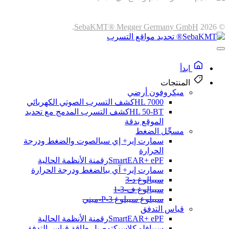
.
SebaKMT® Megger Germany GmbH
© 2026
ابدأ
المنتجات
ميكروفون أرضي
HL 7000
كشف التسرب الصوتي الكهربائي
HL 50-BT
كشف التسرب المدمج مع تحديد
الموقع بدقة
مسجِّل الضغط
سمارت إير+ إي سي
الصوت والضغط ودرجة
الحرارة
SmartEAR+ ePF
رقمنة الأنظمة الحالية
سمارت إير+ آي بي
الضغط ودرجة الحرارة
سيبالوغ د-3
سيبالوغ ف-3-1
سيبلوغ سيبلوغ P-3-ميني
قياس التدفق
SmartEAR+ ePF
رقمنة الأنظمة الحالية
سيبافلو كلاسيك
توصيل طاقة قياس التدفق