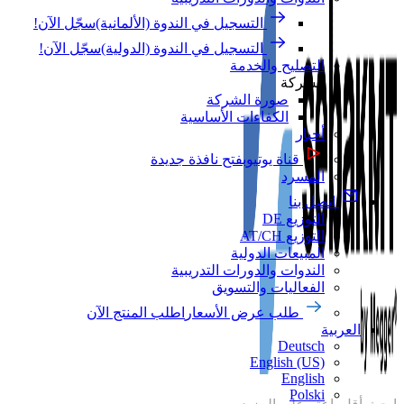
التسجيل في الندوة (الألمانية)
سجّل الآن!
التسجيل في الندوة (الدولية)
سجّل الآن!
التصليح والخدمة
الشركة
صورة الشركة
الكفاءات الأساسية
أخبار
قناة يوتيوب
فتح نافذة جديدة
المسرد
اتصل بنا
التوزيع DE
التوزيع AT/CH
المبيعات الدولية
الندوات والدورات التدريبية
الفعاليات والتسويق
طلب عرض الأسعار
اطلب المنتج الآن
العربية‏
Deutsch
English (US)
English
Polski