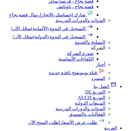
قصة نجاح - فرنسا ساور
قصة نجاح - باوناتش
شارك إحساسك بالإنجاز
إرسال قصة نجاح
الندوات والدورات التدريبية
التسجيل في الندوة (الألمانية)
سجّل الآن!
التسجيل في الندوة (الدولية)
سجّل الآن!
التصليح والخدمة
الشركة
صورة الشركة
الكفاءات الأساسية
أخبار
قناة يوتيوب
فتح نافذة جديدة
المسرد
اتصل بنا
التوزيع DE
التوزيع AT/CH
المبيعات الدولية
الندوات والدورات التدريبية
الفعاليات والتسويق
طلب عرض الأسعار
اطلب المنتج الآن
العربية‏