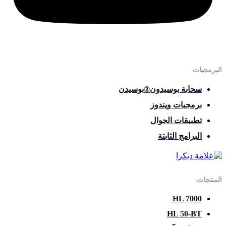
البرمجيات
سحابة بوسيدون®بوسيدن
برمجيات ويندوز
تطبيقات الجوال
البرامج الثابتة
المنتجات
HL 7000
HL 50-BT