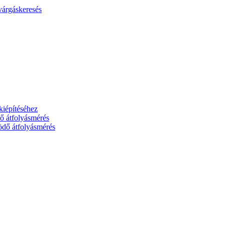
ivárgáskeresés
szolgáltatóként innovatív technológiákat fejlesztünk az ivóvízhálóz
zemszünetek minimalizálásában, valamint a kritikus infrastruktúr
kiépítéséhez
dő átfolyásmérés
ödő átfolyásmérés