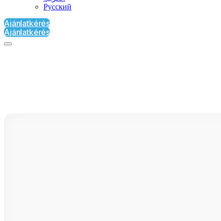
Русский
Ajánlatkérés
Ajánlatkérés
2026-os termékkatalógus