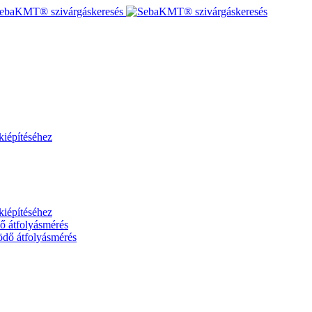
kiépítéséhez
kiépítéséhez
dő átfolyásmérés
ödő átfolyásmérés
sel