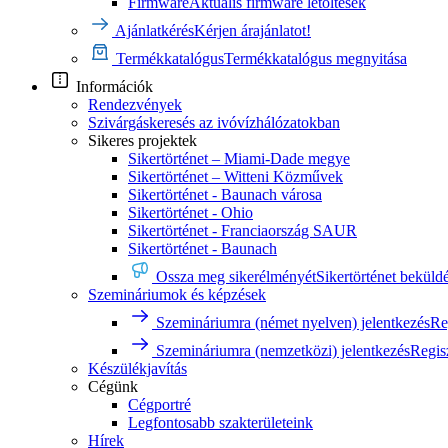
Firmware
Aktuális firmware letöltések
Ajánlatkérés
Kérjen árajánlatot!
Termékkatalógus
Termékkatalógus megnyitása
Információk
Rendezvények
Szivárgáskeresés az ivóvízhálózatokban
Sikeres projektek
Sikertörténet – Miami-Dade megye
Sikertörténet – Witteni Közművek
Sikertörténet - Baunach városa
Sikertörténet - Ohio
Sikertörténet - Franciaország SAUR
Sikertörténet - Baunach
Ossza meg sikerélményét
Sikertörténet beküld
Szemináriumok és képzések
Szemináriumra (német nyelven) jelentkezés
Re
Szemináriumra (nemzetközi) jelentkezés
Regis
Készülékjavítás
Cégünk
Cégportré
Legfontosabb szakterületeink
Hírek