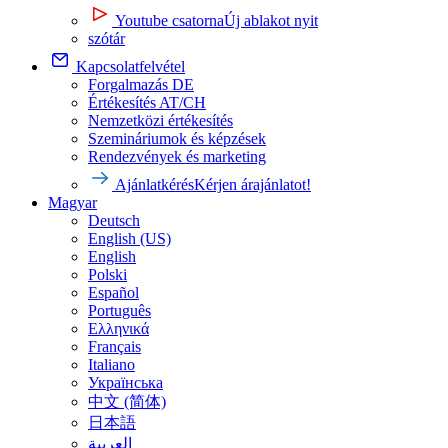
Youtube csatorna
Új ablakot nyit
szótár
Kapcsolatfelvétel
Forgalmazás DE
Értékesítés AT/CH
Nemzetközi értékesítés
Szemináriumok és képzések
Rendezvények és marketing
Ajánlatkérés
Kérjen árajánlatot!
Magyar
Deutsch
English (US)
English
Polski
Español
Português
Ελληνικά
Français
Italiano
Українська
中文 (简体)
日本語
العربية‏