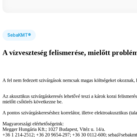
SebaKMT®
A vízveszteség felismerése, mielőtt problé
A fel nem fedezett szivárgások nemcsak magas költségeket okoznak, ha
Az akusztikus szivárgáskeresés lehetővé teszi a károk korai felismeré
mielőtt csőtörés következne be.
A pontos szivárgáskereséshez korrelátor, illetve elektroakusztikus (ta
Magyarországi elérhetőségeink:
Megger Hungária Kft.; 1027 Budapest, Vitéz u. 14/a.
+36 1 214-2512; +36 20 9654-297; +36 30 0112-600; seba@sebakm