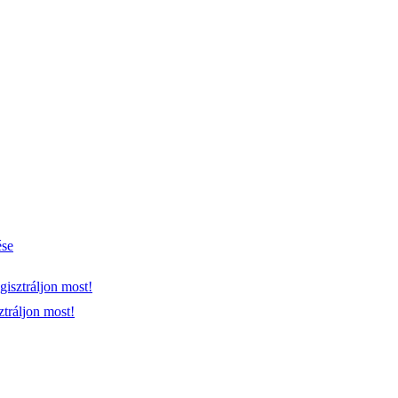
ése
gisztráljon most!
ztráljon most!