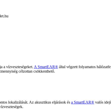
et.hu
ja a vízveszteségeket.
A SmartEAR®
által végzett folyamatos hálózatf
ízmennyiség célzottan csökkenthető.
pontos lokalizálását. Az akusztikus eljárások és
a SmartEAR®
valós idejű
vízveszteségek.