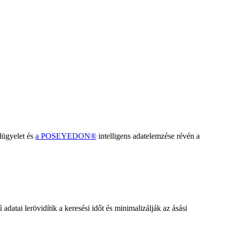
elügyelet és
a POSEYEDON®
intelligens adatelemzése révén a
 adatai lerövidítik a keresési időt és minimalizálják az ásási