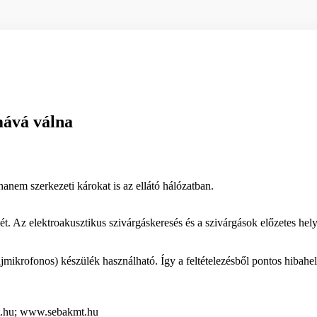
mává válna
nem szerkezeti károkat is az ellátó hálózatban.
sét. Az elektroakusztikus szivárgáskeresés és a szivárgások előzetes h
lajmikrofonos) készülék használható. Így a feltételezésből pontos hibahel
t.hu; www.sebakmt.hu