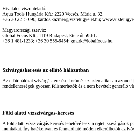
Hivatalos viszonteladó:
Aqua Tools Hungária Kft.; 2220 Vecsés, Mária u. 32.
+36 30 2215-696; kardos.kazmer@vizfelugyelet.hu; www.vizfelugyel
Magyarországi szerviz:
Global Focus Kft.; 1119 Budapest, Etele út 59-61.
+36 1 481-1233; +36 30 555-6454; gmark@lobalfocus.hu
Szivárgáskeresés az ellátó hálózatban
Az ellátóhálózat szivárgáskeresése korán és szisztematikusan azonosít
rendellenességek gyorsan felismerhetők és a nem bevételt generáló v
Föld alatti vízszivárgás-keresés
A föld alatti vízszivárgás-keresés lehetővé teszi a rejtett szivárgások 
munkákat. Így hatékonyan és fenntartható módon elkerülhetők az ivó