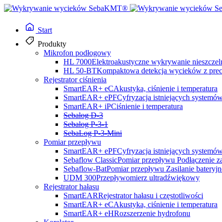
Start
Produkty
Mikrofon podłogowy
HL 7000
Elektroakustyczne wykrywanie nieszczel
HL 50-BT
Kompaktowa detekcja wycieków z precy
Rejestrator ciśnienia
SmartEAR+ eC
Akustyka, ciśnienie i temperatura
SmartEAR+ ePF
Cyfryzacja istniejących systemó
Zatrzymaj straty wody przed ich wystąpieniem.
SmartEAR+ iP
Ciśnienie i temperatura
Sebalog D-3
Sebalog P-3-1
SebaLog P-3-Mini
Inteligentny
Pomiar przepływu
SmartEAR+ ePF
Cyfryzacja istniejących systemó
Sebaflow Classic
Pomiar przepływu Podłączenie za
Sebaflow-Bat
Pomiar przepływu Zasilanie bateryjn
monitorowanie sie
UDM 300
Przepływomierz ultradźwiękowy
Rejestrator hałasu
SmartEAR
Rejestrator hałasu i częstotliwości
SmartEAR+ eC
Akustyka, ciśnienie i temperatura
SmartEAR+ eH
Rozszerzenie hydrofonu