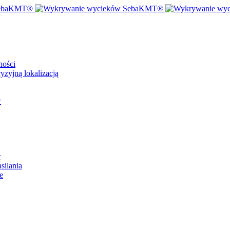
ności
zyjną lokalizacją
w
w
silania
e
ci