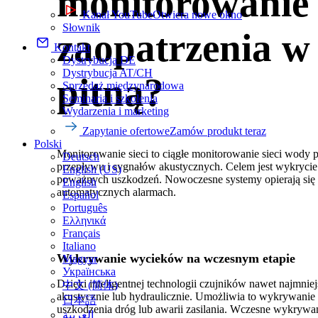
monitorowanie
Kanał YouTube
Otwiera nowe okno
Słownik
zaopatrzenia w
Kontakt
Dystrybucja DE
Dystrybucja AT/CH
pitną?
Sprzedaż międzynarodowa
Seminaria i szkolenia
Wydarzenia i marketing
Zapytanie ofertowe
Zamów produkt teraz
Polski
Monitorowanie sieci to ciągłe monitorowanie sieci wody pi
Deutsch
przepływu i sygnałów akustycznych. Celem jest wykryci
English (US)
poważnych uszkodzeń. Nowoczesne systemy opierają się n
English
automatycznych alarmach.
Español
Português
Ελληνικά
Français
Italiano
Wykrywanie wycieków na wczesnym etapie
Magyar
Українська
Dzięki inteligentnej technologii czujników nawet najmn
中文 (简体)
akustycznie lub hydraulicznie. Umożliwia to wykrywanie
日本語
uszkodzenia dróg lub awarii zasilania. Wczesne wykrywani
العربية‏