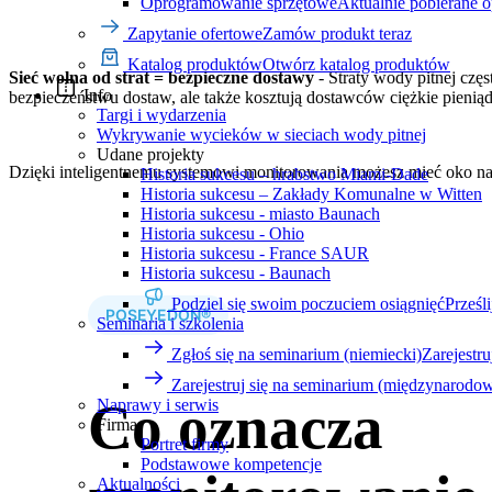
Oprogramowanie sprzętowe
Aktualnie pobierane 
Zapytanie ofertowe
Zamów produkt teraz
Katalog produktów
Otwórz katalog produktów
Sieć wolna od strat = bezpieczne dostawy
- Straty wody pitnej częs
Info
bezpieczeństwu dostaw, ale także kosztują dostawców ciężkie pienią
Targi i wydarzenia
Wykrywanie wycieków w sieciach wody pitnej
Udane projekty
Dzięki inteligentnemu systemowi monitorowania możesz mieć oko na s
Historia sukcesu – hrabstwo Miami-Dade
Historia sukcesu – Zakłady Komunalne w Witten
Historia sukcesu - miasto Baunach
Historia sukcesu - Ohio
Historia sukcesu - France SAUR
Historia sukcesu - Baunach
Podziel się swoim poczuciem osiągnięć
Prześli
POSEYEDON®
Seminaria i szkolenia
Zgłoś się na seminarium (niemiecki)
Zarejestruj
Zarejestruj się na seminarium (międzynarodo
Co oznacza
Naprawy i serwis
Firma
Portret firmy
Podstawowe kompetencje
Aktualności