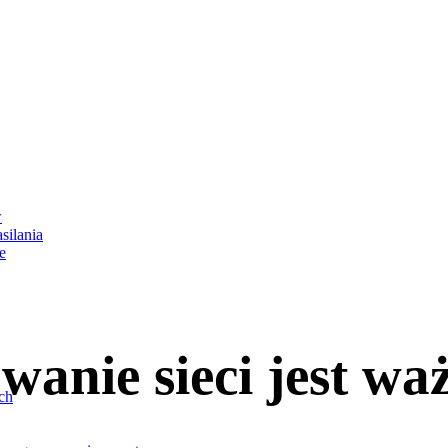
trzebnych
dy pitnej za
w
silania
e
anie sieci jest wa
ch