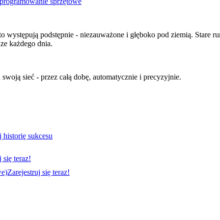
oprogramowanie sprzętowe
to występują podstępnie - niezauważone i głęboko pod ziemią. Stare rur
dze każdego dnia.
woją sieć - przez całą dobę, automatycznie i precyzyjnie.
j historię sukcesu
 się teraz!
we)
Zarejestruj się teraz!