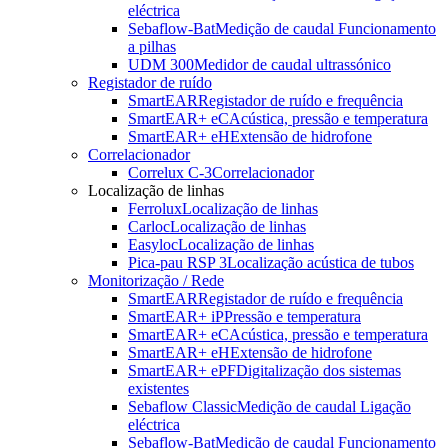
eléctrica
Sebaflow-Bat
Medição de caudal Funcionamento
a pilhas
UDM 300
Medidor de caudal ultrassónico
Registador de ruído
SmartEAR
Registador de ruído e frequência
SmartEAR+ eC
Acústica, pressão e temperatura
SmartEAR+ eH
Extensão de hidrofone
Correlacionador
Correlux C-3
Correlacionador
Localização de linhas
Ferrolux
Localização de linhas
Carloc
Localização de linhas
Easyloc
Localização de linhas
Pica-pau RSP 3
Localização acústica de tubos
Monitorização / Rede
SmartEAR
Registador de ruído e frequência
SmartEAR+ iP
Pressão e temperatura
SmartEAR+ eC
Acústica, pressão e temperatura
SmartEAR+ eH
Extensão de hidrofone
SmartEAR+ ePF
Digitalização dos sistemas
existentes
Sebaflow Classic
Medição de caudal Ligação
eléctrica
Sebaflow-Bat
Medição de caudal Funcionamento