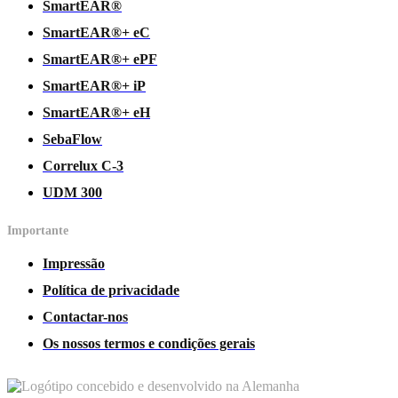
SmartEAR®
SmartEAR®+ eC
SmartEAR®+ ePF
SmartEAR®+ iP
SmartEAR®+ eH
SebaFlow
Correlux C-3
UDM 300
Importante
Impressão
Política de privacidade
Contactar-nos
Os nossos termos e condições gerais