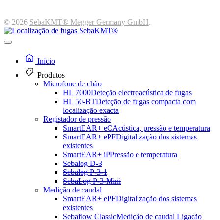
© 2026
SebaKMT® Megger Germany GmbH
.
Início
Produtos
Microfone de chão
HL 7000
Deteção electroacústica de fugas
HL 50-BT
Deteção de fugas compacta com
localização exacta
Registador de pressão
SmartEAR+ eC
Acústica, pressão e temperatura
SmartEAR+ ePF
Digitalização dos sistemas
existentes
SmartEAR+ iP
Pressão e temperatura
Sebalog D-3
Sebalog P-3-1
SebaLog P-3-Mini
Medição de caudal
SmartEAR+ ePF
Digitalização dos sistemas
existentes
Sebaflow Classic
Medição de caudal Ligação