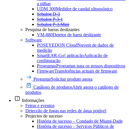
a pilhas
UDM 300
Medidor de caudal ultrassónico
Sebalog D-3
Sebalog P-3-1
Sebalog P-3-Mini
Pesquisa de barras deslizantes
VM-880
Detetor de barra deslizante
Software
POSEYEDON Cloud
Nuvem de dados de
medição
SmartEAR-Go! aplicação
Aplicação de
configuração
Programas
Programas para os nossos dispositivos
Firmware
Transferências actuais de firmware
Preguntar
Solicitar produto agora
Catálogo de produtos
Abrir agora o catálogo de
produtos
Informações
Feiras e eventos
Detecção de fugas nas redes de água potável
Projectos de sucesso
História de sucesso – Condado de Miami-Dade
História de sucesso – Serviços Públicos de