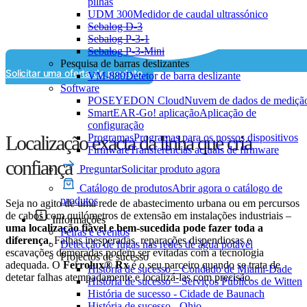
pilhas
UDM 300
Medidor de caudal ultrassónico
Sebalog D-3
Sebalog P-3-1
Sebalog P-3-Mini
Pesquisa de barras deslizantes
Solicitar uma oferta de produto
VM-880
Detetor de barra deslizante
Software
POSEYEDON Cloud
Nuvem de dados de mediçã
SmartEAR-Go! aplicação
Aplicação de
configuração
Programas
Programas para os nossos dispositivos
Localização exacta da linha que cria
Firmware
Transferências actuais de firmware
confiança
Preguntar
Solicitar produto agora
Catálogo de produtos
Abrir agora o catálogo de
produtos
Seja no agito de uma rede de abastecimento urbana ou em percursos
de cabos com quilómetros de extensão em instalações industriais –
Informações
uma localização fiável e bem-sucedida pode fazer toda a
Feiras e eventos
diferença
. Falhas inesperadas, reparações dispendiosas e
Detecção de fugas nas redes de água potável
escavações demoradas podem ser evitadas com a tecnologia
Projectos de sucesso
adequada. O
Ferrolux® Rx
é o seu parceiro quando se trata de
História de sucesso – Condado de Miami-Dade
detetar falhas atempadamente e localizá-las com precisão.
História de sucesso – Serviços Públicos de Witten
História de sucesso - Cidade de Baunach
História de sucesso - Ohio