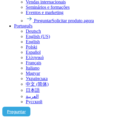
Vendas internacionais
Seminários e formações
Eventos e marketing
Preguntar
Solicitar produto agora
Português
Deutsch
English (US)
English
Polski
Español
Ελληνικά
Français
Italiano
Magyar
Українська
中文 (简体)
日本語
العربية‏
Русский
Preguntar