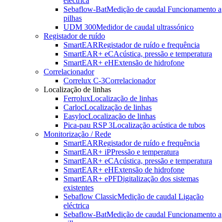
eléctrica
No mundo das infra-estruturas subterrâneas, todos os pormenores
Sebaflow-Bat
Medição de caudal Funcionamento a
contam. Onde está a tubagem? Onde está exatamente a falha? Com
pilhas
o Ferrolux® Rx, não só tem um dispositivo de medição de alta
UDM 300
Medidor de caudal ultrassónico
precisão na sua mão - tem também a certeza de tomar sempre a
Registador de ruído
decisão correta.
SmartEAR
Registador de ruído e frequência
SmartEAR+ eC
Acústica, pressão e temperatura
SmartEAR+ eH
Extensão de hidrofone
Correlacionador
Correlux C-3
Correlacionador
Localização de linhas
Ferrolux
Localização de linhas
Carloc
Localização de linhas
Easyloc
Localização de linhas
Pica-pau RSP 3
Localização acústica de tubos
Monitorização / Rede
SmartEAR
Registador de ruído e frequência
SmartEAR+ iP
Pressão e temperatura
SmartEAR+ eC
Acústica, pressão e temperatura
SmartEAR+ eH
Extensão de hidrofone
SmartEAR+ ePF
Digitalização dos sistemas
existentes
Sebaflow Classic
Medição de caudal Ligação
eléctrica
Sebaflow-Bat
Medição de caudal Funcionamento a