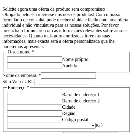
Solicite agora uma oferta de produto sem compromisso
Obrigado pelo seu interesse nos nossos produtos! Com o nosso
formulário de consulta, pode receber rápida e facilmente uma oferta
individual e não vinculativa para as nossas soluções. Por favor,
preencha o formulário com as informações relevantes sobre as suas
necessidades. Quanto mais pormenorizadas forem as suas
informações, mais exacta será a oferta personalizada que lhe
poderemos apresentar.
Página
O seu nome
*
utm_referrer:
Nome próprio
o
Apelido
seguinte
Nome da empresa:
*
Sítio Web / URL
Endereço
*
Barra de endereço 1
Barra de endereço 2
Cidade
Região
Código postal
País