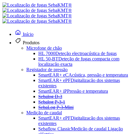
Início
Produtos
Microfone de chão
HL 7000
Deteção electroacústica de fugas
HL 50-BT
Deteção de fugas compacta com
localização exacta
Registador de pressão
SmartEAR+ eC
Acústica, pressão e temperatura
SmartEAR+ ePF
Digitalização dos sistemas
Localização de linhas e defeitos
existentes
SmartEAR+ iP
Pressão e temperatura
Sebalog D-3
Sebalog P-3-1
Ferrolux® Rx
SebaLog P-3-Mini
Medição de caudal
SmartEAR+ ePF
Digitalização dos sistemas
existentes
Sebaflow Classic
Medição de caudal Ligação