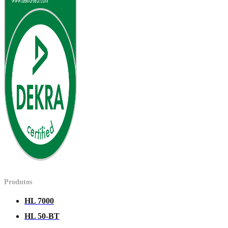
Produtos
HL 7000
HL 50-BT