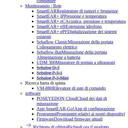
condutture
Monitoraggio / Rete
SmartEAR
Registratore di rumori e frequenze
SmartEAR+ iP
Pressione e temperatura
SmartEAR+ eC
Acustica, pressione e temperatura
SmartEAR+ eH
Estensione idrofono
SmartEAR+ ePF
Digitalizzazione dei sistemi
esistenti
Sebaflow Classic
Misurazione della portata
Collegamento elettrico
Sebaflow-Bat
Misurazione della portata
Alimentazione a batteria
UDM 300
Misuratore di portata a ultrasuoni
Sebalog D-3
Sebalog P-3-1
Sebalog P-3-Mini
Ricerca barra di spinta
VM-880
Rilevatore di aste di comando
software
POSEYEDON Cloud
Cloud dei dati di
misurazione
App SmartEAR-Go!
App di configurazione
Programmi
Programmi relativi ai nostri dispositivi
Firmware
Download firmware attuali
Richiesta di offerta
Richiedi ora il prodotto