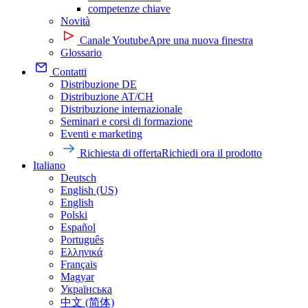
competenze chiave
Novità
Canale Youtube
Apre una nuova finestra
Glossario
Contatti
Distribuzione DE
Distribuzione AT/CH
Distribuzione internazionale
Seminari e corsi di formazione
Eventi e marketing
Richiesta di offerta
Richiedi ora il prodotto
Italiano
Deutsch
English (US)
English
Polski
Español
Português
Ελληνικά
Français
Magyar
Українська
中文 (简体)