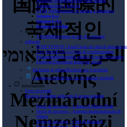
国际
国際的
Sebaflow-Bat
Misurazione della portata
Alimentazione a batteria
UDM 300
Misuratore di portata a ultrasuoni
Sebalog D-3
Sebalog P-3-1
국제적인
Sebalog P-3-Mini
Ricerca barra di spinta
VM-880
Rilevatore di aste di comando
software
POSEYEDON Cloud
Cloud dei dati di misurazion
العربية
בינלאומי
App SmartEAR-Go!
App di configurazione
Programmi
Programmi relativi ai nostri dispositivi
Firmware
Download firmware attuali
Διεθνής
Richiesta di offerta
Richiedi ora il prodotto
Catalogo prodotti
Apri ora il catalogo prodotti
Informazioni
Fiere ed eventi
Mezinárodní
Ricerca di perdite nelle reti di acqua potabile
Progetti di successo
Storia di successo – Contea di Miami-Dade
Storia di successo – Azienda municipalizzata di
Nemzetközi
Witten
Storia di successo – Città di Baunach
Storia di successo – Ohio