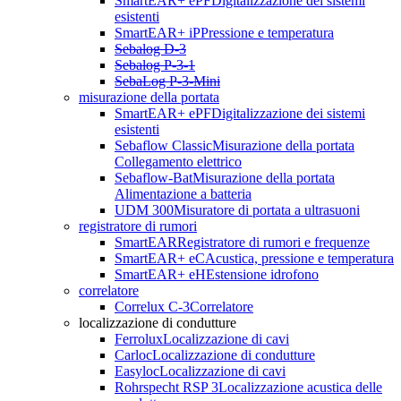
SmartEAR+ ePF
Digitalizzazione dei sistemi
esistenti
SmartEAR+ iP
Pressione e temperatura
Sebalog D-3
Sebalog P-3-1
SebaLog P-3-Mini
misurazione della portata
SmartEAR+ ePF
Digitalizzazione dei sistemi
esistenti
Sebaflow Classic
Misurazione della portata
Collegamento elettrico
Sebaflow-Bat
Misurazione della portata
Alimentazione a batteria
UDM 300
Misuratore di portata a ultrasuoni
registratore di rumori
SmartEAR
Registratore di rumori e frequenze
SmartEAR+ eC
Acustica, pressione e temperatura
SmartEAR+ eH
Estensione idrofono
correlatore
Correlux C-3
Correlatore
localizzazione di condutture
Ferrolux
Localizzazione di cavi
Carloc
Localizzazione di condutture
Easyloc
Localizzazione di cavi
Rohrspecht RSP 3
Localizzazione acustica delle