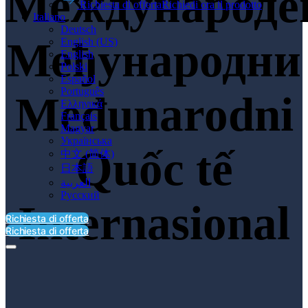
Международе
Richiesta di offerta
Richiedi ora il prodotto
Italiano
Deutsch
Међународни
English (US)
English
Polski
Español
Português
Međunarodni
Ελληνικά
Français
Magyar
Українська
Quốc tế
中文 (简体)
日本語
العربية‏
Русский
Internasional
Richiesta di offerta
Richiesta di offerta