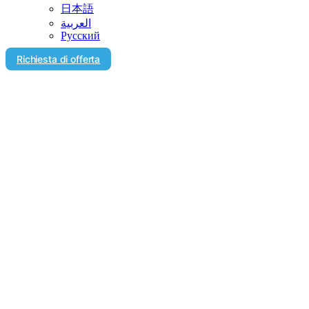
日本語
العربية‏
Русский
Richiesta di offerta