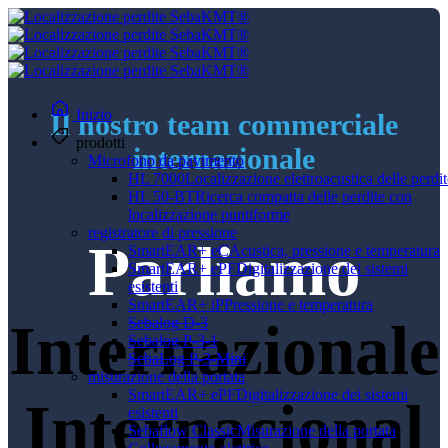
Inizio
Il nostro team commerciale
prodotti
internazionale
Microfono da pavimento
HL 7000
Localizzazione elettroacustica delle perdit
HL 50-BT
Ricerca compatta delle perdite con
localizzazione puntiforme
registratore di pressione
Parliamo
SmartEAR+ eC
Acustica, pressione e temperatura
SmartEAR+ ePF
Digitalizzazione dei sistemi
esistenti
SmartEAR+ iP
Pressione e temperatura
Internazionale
Sebalog D-3
Sebalog P-3-1
SebaLog P-3-Mini
misurazione della portata
SmartEAR+ ePF
Digitalizzazione dei sistemi
Internacional
esistenti
Sebaflow Classic
Misurazione della portata