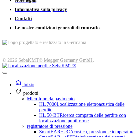
Note legali
Informativa sulla privacy
Contatti
Le nostre condizioni generali di contratto
© 2026
SebaKMT® Megger Germany GmbH
.
Inizio
prodotti
Microfono da pavimento
HL 7000
Localizzazione elettroacustica delle
perdite
HL 50-BT
Ricerca compatta delle perdite con
localizzazione puntiforme
registratore di pressione
SmartEAR+ eC
Acustica, pressione e temperatura