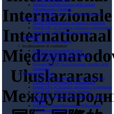
Collegamento elettrico
Sebaflow-Bat
Misurazione della portata
Internazionale
Alimentazione a batteria
UDM 300
Misuratore di portata a ultrasuoni
registratore di rumori
SmartEAR
Registratore di rumori e frequenze
SmartEAR+ eC
Acustica, pressione e temperatura
Internationaal
SmartEAR+ eH
Estensione idrofono
correlatore
Correlux C-3
Correlatore
localizzazione di condutture
Międzynarod
Ferrolux
Localizzazione di cavi
Carloc
Localizzazione di condutture
Easyloc
Localizzazione di cavi
Rohrspecht RSP 3
Localizzazione acustica delle
Uluslararası
condutture
Monitoraggio / Rete
SmartEAR
Registratore di rumori e frequenze
SmartEAR+ iP
Pressione e temperatura
SmartEAR+ eC
Acustica, pressione e temperatura
Международ
SmartEAR+ eH
Estensione idrofono
SmartEAR+ ePF
Digitalizzazione dei sistemi
esistenti
Sebaflow Classic
Misurazione della portata
Collegamento elettrico