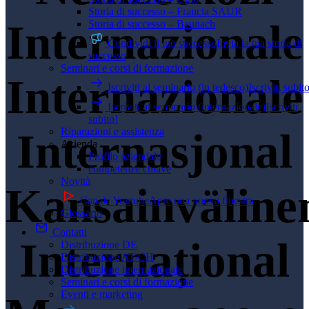
Storia di successo – Francia SAUR
Internazionale
Storia di successo – Baunach
Condividi il tuo successo
Invia la tua storia di
successo
Seminari e corsi di formazione
Internazionale
Iscriviti al seminario (in tedesco)
Iscriviti subit
Iscriviti al seminario (internazionale)
Iscriviti
subito!
Riparazioni e assistenza
Internasjonal
Azienda
Profilo aziendale
competenze chiave
Novità
Kansainväline
Canale Youtube
Apre una nuova finestra
Glossario
Contatti
Internațional
Distribuzione DE
Distribuzione AT/CH
Distribuzione internazionale
Seminari e corsi di formazione
Eventi e marketing