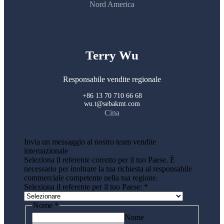
Nord America
Terry Wu
Responsabile vendite regionale
+86 13 70 710 66 68
wu.t@sebakmt.com
Cina
Invia un messaggio al nostro team vendite
internazionale
Seleziona il referente corretto per il tuo Paese. È
necessario per inoltrare la tua richiesta al responsabile
commerciale competente nella tua regione.
Seleziona il referente per il tuo Paese:
*
Nome
*
Nome