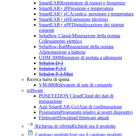
SmartEAR
Registratore di rumori e frequenze
SmartEAR+ iP
Pressione e temperatura
SmartEAR+ eC
Acustica, pressione e temperatura
SmartEAR+ eH
Estensione idrofono
SmartEAR+ ePF
Digitalizzazione dei sistemi
esistenti
Sebaflow Classic
Misurazione della portata
Collegamento elettrico
Sebaflow-Bat
Misurazione della portata
Alimentazione a batteria
UDM 300
Misuratore di portata a ultrasuoni
Sebalog D-3
Sebalog P-3-1
Sebalog P-3-Mini
Ricerca barra di spinta
VM-880
Rilevatore di aste di comando
software
POSEYEDON Cloud
Cloud dei dati di
misurazione
App SmartEAR-Go!
App di configurazione
Programmi
Programmi relativi ai nostri dispositivi
Firmware
Download firmware attuali
Richiesta di offerta
Richiedi ora il prodotto
Catalogo prodotti
Apri ora il catalogo prodotti