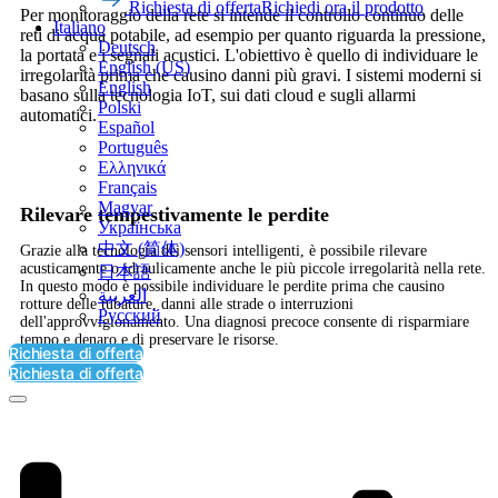
Richiesta di offerta
Richiedi ora il prodotto
Per monitoraggio della rete si intende il controllo continuo delle
Italiano
reti di acqua potabile, ad esempio per quanto riguarda la pressione,
Deutsch
la portata e i segnali acustici. L'obiettivo è quello di individuare le
English (US)
irregolarità prima che causino danni più gravi. I sistemi moderni si
English
basano sulla tecnologia IoT, sui dati cloud e sugli allarmi
Polski
automatici.
Español
Português
Ελληνικά
Français
Magyar
Rilevare tempestivamente le perdite
Українська
中文 (简体)
Grazie alla tecnologia dei sensori intelligenti, è possibile rilevare
acusticamente o idraulicamente anche le più piccole irregolarità nella rete.
日本語
In questo modo è possibile individuare le perdite prima che causino
العربية‏
rotture delle tubature, danni alle strade o interruzioni
Русский
dell'approvvigionamento. Una diagnosi precoce consente di risparmiare
tempo e denaro e di preservare le risorse.
Richiesta di offerta
Richiesta di offerta