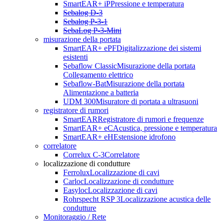
SmartEAR+ iP
Pressione e temperatura
Sebalog D-3
Sebalog P-3-1
SebaLog P-3-Mini
misurazione della portata
SmartEAR+ ePF
Digitalizzazione dei sistemi
esistenti
Sebaflow Classic
Misurazione della portata
Collegamento elettrico
Sebaflow-Bat
Misurazione della portata
Alimentazione a batteria
UDM 300
Misuratore di portata a ultrasuoni
registratore di rumori
SmartEAR
Registratore di rumori e frequenze
SmartEAR+ eC
Acustica, pressione e temperatura
SmartEAR+ eH
Estensione idrofono
correlatore
Correlux C-3
Correlatore
localizzazione di condutture
Ferrolux
Localizzazione di cavi
Carloc
Localizzazione di condutture
Easyloc
Localizzazione di cavi
Rohrspecht RSP 3
Localizzazione acustica delle
condutture
Monitoraggio / Rete