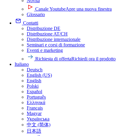
Novità
Canale Youtube
Apre una nuova finestra
Glossario
Contatti
Distribuzione DE
Distribuzione AT/CH
Distribuzione internazionale
Seminari e corsi di formazione
Eventi e marketing
Richiesta di offerta
Richiedi ora il prodotto
Italiano
Deutsch
English (US)
English
Polski
Español
Português
Ελληνικά
Français
Magyar
Українська
中文 (简体)
日本語