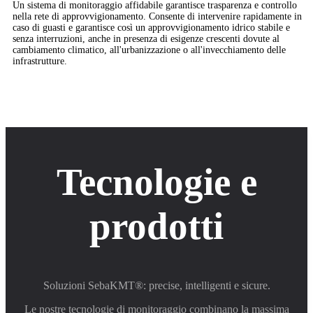
Un sistema di monitoraggio affidabile garantisce trasparenza e controllo
nella rete di approvvigionamento. Consente di intervenire rapidamente in
caso di guasti e garantisce così un approvvigionamento idrico stabile e
senza interruzioni, anche in presenza di esigenze crescenti dovute al
cambiamento climatico, all'urbanizzazione o all'invecchiamento delle
infrastrutture.
Tecnologie e
prodotti
Soluzioni SebaKMT®: precise, intelligenti e sicure.
Le nostre tecnologie di monitoraggio combinano la massima