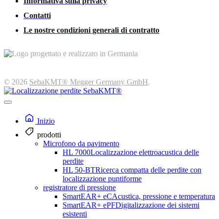
Informativa sulla privacy
Contatti
Le nostre condizioni generali di contratto
© 2026
SebaKMT® Megger Germany GmbH
.
Inizio
prodotti
Microfono da pavimento
HL 7000
Localizzazione elettroacustica delle
perdite
HL 50-BT
Ricerca compatta delle perdite con
localizzazione puntiforme
registratore di pressione
SmartEAR+ eC
Acustica, pressione e temperatura
SmartEAR+ ePF
Digitalizzazione dei sistemi
esistenti