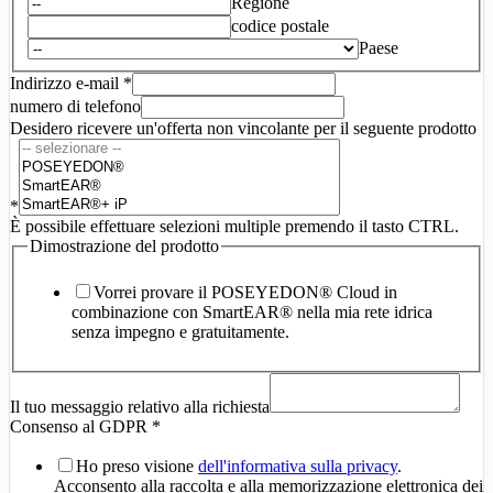
Regione
codice postale
Paese
Indirizzo e-mail
*
numero di telefono
Sito
Desidero ricevere un'offerta non vincolante per il seguente prodotto
web
-
Dimostrazione
*
del
È possibile effettuare selezioni multiple premendo il tasto CTRL.
prodotto
Dimostrazione del prodotto
-
Il
vostro
Vorrei provare il POSEYEDON® Cloud in
combinazione con SmartEAR® nella mia rete idrica
senza impegno e gratuitamente.
Il tuo messaggio relativo alla richiesta
Consenso al GDPR
*
Ho preso visione
dell'informativa sulla privacy
.
Acconsento alla raccolta e alla memorizzazione elettronica dei