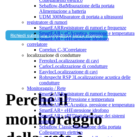
Collegamento elettrico
Individuate tempestivamente le perdite ed evitate danni inutili grazie al mon
Sebaflow-Bat
Misurazione della portata
Alimentazione a batteria
delle vostre reti idriche potabili con le soluzioni SebaKMT®.
UDM 300
Misuratore di portata a ultrasuoni
registratore di rumori
SmartEAR
Registratore di rumori e frequenze
SmartEAR+ eC
Acustica, pressione e temperatura
Richiedi subito una consulenza senza impegno
SmartEAR+ eH
Estensione idrofono
correlatore
Correlux C-3
Correlatore
localizzazione di condutture
Ferrolux
Localizzazione di cavi
Carloc
Localizzazione di condutture
Easyloc
Localizzazione di cavi
Rohrspecht RSP 3
Localizzazione acustica delle
condutture
Monitoraggio / Rete
Perché il
SmartEAR
Registratore di rumori e frequenze
SmartEAR+ iP
Pressione e temperatura
SmartEAR+ eC
Acustica, pressione e temperatura
SmartEAR+ eH
Estensione idrofono
monitoraggio
SmartEAR+ ePF
Digitalizzazione dei sistemi
esistenti
Sebaflow Classic
Misurazione della portata
Collegamento elettrico