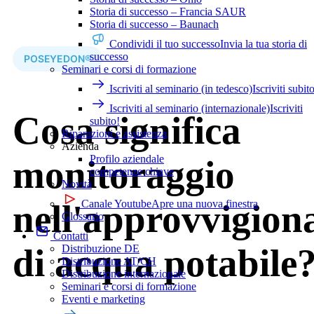
Storia di successo – Francia SAUR
Storia di successo – Baunach
Condividi il tuo successo
Invia la tua storia di
successo
POSEYEDON®
Seminari e corsi di formazione
Iscriviti al seminario (in tedesco)
Iscriviti subit
Iscriviti al seminario (internazionale)
Iscriviti
Cosa significa
subito!
Riparazioni e assistenza
Azienda
Profilo aziendale
monitoraggio
competenze chiave
Novità
nell'approvvigio
Canale Youtube
Apre una nuova finestra
Glossario
Contatti
di acqua potabile
Distribuzione DE
Distribuzione AT/CH
Distribuzione internazionale
Seminari e corsi di formazione
Eventi e marketing