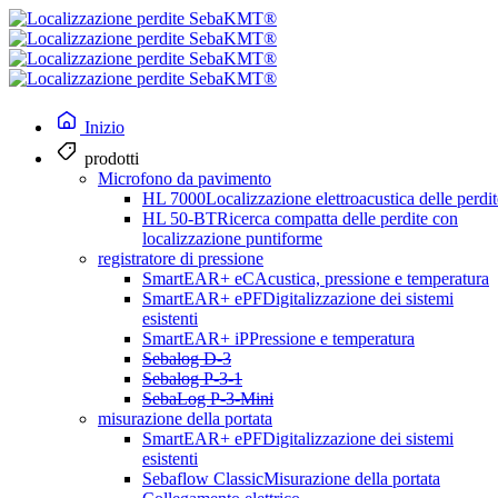
Inizio
prodotti
Microfono da pavimento
HL 7000
Localizzazione elettroacustica delle perdit
HL 50-BT
Ricerca compatta delle perdite con
localizzazione puntiforme
Prevenire le perdite d'acqua prima che si verifichino.
registratore di pressione
SmartEAR+ eC
Acustica, pressione e temperatura
SmartEAR+ ePF
Digitalizzazione dei sistemi
Monitoraggio intel
esistenti
SmartEAR+ iP
Pressione e temperatura
Sebalog D-3
Sebalog P-3-1
della rete
SebaLog P-3-Mini
misurazione della portata
SmartEAR+ ePF
Digitalizzazione dei sistemi
esistenti
Sebaflow Classic
Misurazione della portata