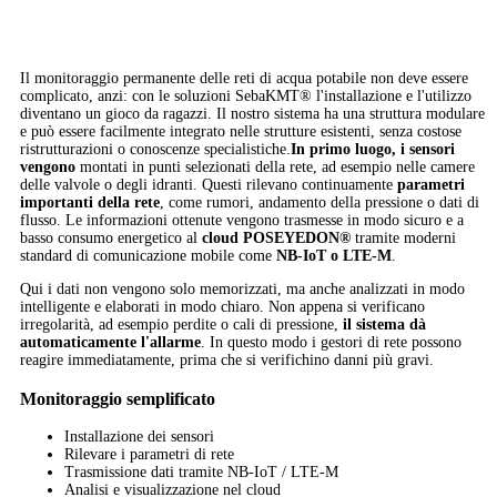
Il monitoraggio permanente delle reti di acqua potabile non deve essere
complicato, anzi: con le soluzioni SebaKMT® l'installazione e l'utilizzo
diventano un gioco da ragazzi. Il nostro sistema ha una struttura modulare
e può essere facilmente integrato nelle strutture esistenti, senza costose
ristrutturazioni o conoscenze specialistiche.
In primo luogo, i sensori
vengono
montati in punti selezionati della rete, ad esempio nelle camere
delle valvole o degli idranti. Questi rilevano continuamente
parametri
importanti della rete
, come rumori, andamento della pressione o dati di
flusso. Le informazioni ottenute vengono trasmesse in modo sicuro e a
basso consumo energetico al
cloud POSEYEDON®
tramite moderni
standard di comunicazione mobile come
NB-IoT o LTE-M
.
Qui i dati non vengono solo memorizzati, ma anche analizzati in modo
intelligente e elaborati in modo chiaro. Non appena si verificano
irregolarità, ad esempio perdite o cali di pressione,
il sistema dà
automaticamente l'allarme
. In questo modo i gestori di rete possono
reagire immediatamente, prima che si verifichino danni più gravi.
Monitoraggio semplificato
Installazione dei sensori
Rilevare i parametri di rete
Trasmissione dati tramite NB-IoT / LTE-M
Analisi e visualizzazione nel cloud