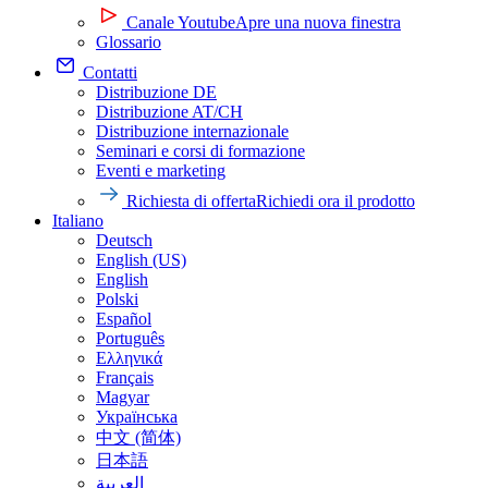
Canale Youtube
Apre una nuova finestra
Glossario
Contatti
Distribuzione DE
Distribuzione AT/CH
Distribuzione internazionale
Seminari e corsi di formazione
Eventi e marketing
Richiesta di offerta
Richiedi ora il prodotto
Italiano
Deutsch
English (US)
English
Polski
Español
Português
Ελληνικά
Français
Magyar
Українська
中文 (简体)
日本語
العربية‏