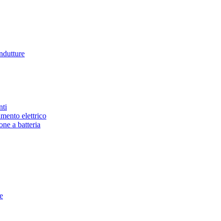
ndutture
nti
mento elettrico
one a batteria
e