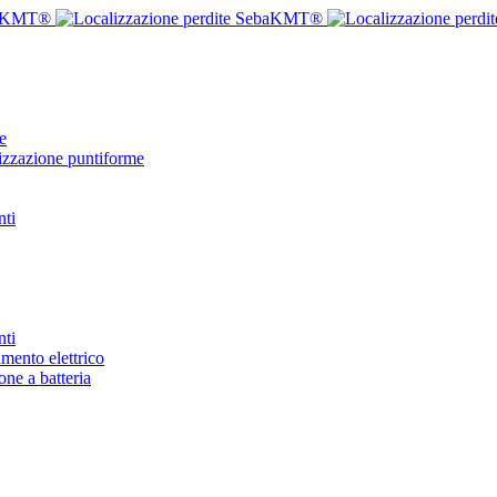
e
lizzazione puntiforme
nti
nti
mento elettrico
one a batteria