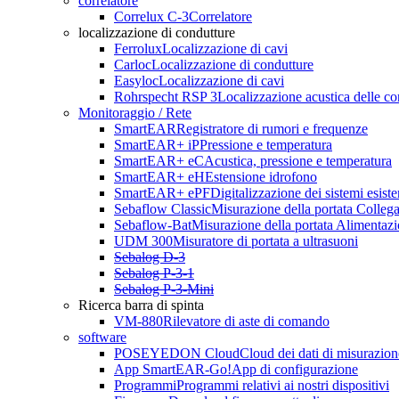
correlatore
Correlux C-3
Correlatore
localizzazione di condutture
Ferrolux
Localizzazione di cavi
Carloc
Localizzazione di condutture
Easyloc
Localizzazione di cavi
Rohrspecht RSP 3
Localizzazione acustica delle co
Monitoraggio / Rete
SmartEAR
Registratore di rumori e frequenze
SmartEAR+ iP
Pressione e temperatura
SmartEAR+ eC
Acustica, pressione e temperatura
SmartEAR+ eH
Estensione idrofono
SmartEAR+ ePF
Digitalizzazione dei sistemi esiste
Sebaflow Classic
Misurazione della portata Collega
Sebaflow-Bat
Misurazione della portata Alimentazi
UDM 300
Misuratore di portata a ultrasuoni
Sebalog D-3
Sebalog P-3-1
Sebalog P-3-Mini
Ricerca barra di spinta
VM-880
Rilevatore di aste di comando
software
POSEYEDON Cloud
Cloud dei dati di misurazion
App SmartEAR-Go!
App di configurazione
Programmi
Programmi relativi ai nostri dispositivi