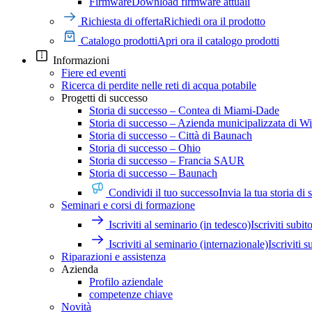
Firmware
Download firmware attuali
Richiesta di offerta
Richiedi ora il prodotto
Catalogo prodotti
Apri ora il catalogo prodotti
Informazioni
Fiere ed eventi
Ricerca di perdite nelle reti di acqua potabile
Progetti di successo
Storia di successo – Contea di Miami-Dade
Storia di successo – Azienda municipalizzata di Wi
Storia di successo – Città di Baunach
Storia di successo – Ohio
Storia di successo – Francia SAUR
Storia di successo – Baunach
Condividi il tuo successo
Invia la tua storia di
Seminari e corsi di formazione
Iscriviti al seminario (in tedesco)
Iscriviti subit
Iscriviti al seminario (internazionale)
Iscriviti s
Riparazioni e assistenza
Azienda
Profilo aziendale
competenze chiave
Novità