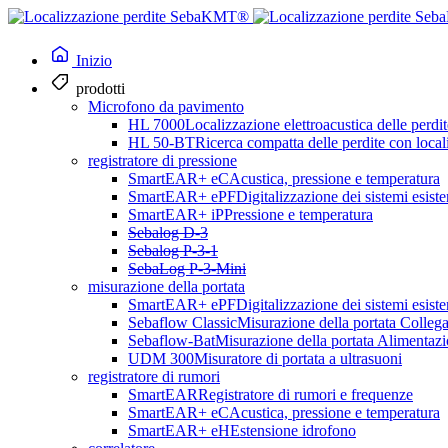
Inizio
prodotti
Microfono da pavimento
HL 7000
Localizzazione elettroacustica delle perdit
HL 50-BT
Ricerca compatta delle perdite con loca
registratore di pressione
SmartEAR+ eC
Acustica, pressione e temperatura
SmartEAR+ ePF
Digitalizzazione dei sistemi esiste
SmartEAR+ iP
Pressione e temperatura
Sebalog D-3
Sebalog P-3-1
SebaLog P-3-Mini
misurazione della portata
SmartEAR+ ePF
Digitalizzazione dei sistemi esiste
Sebaflow Classic
Misurazione della portata Collega
Sebaflow-Bat
Misurazione della portata Alimentazi
UDM 300
Misuratore di portata a ultrasuoni
registratore di rumori
SmartEAR
Registratore di rumori e frequenze
SmartEAR+ eC
Acustica, pressione e temperatura
SmartEAR+ eH
Estensione idrofono