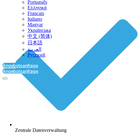
Português
Ελληνικά
Français
Italiano
Magyar
Українська
中文 (简体)
日本語
العربية‏
Русский
Angebotsanfrage
Angebotsanfrage
Zentrale Datenverwaltung