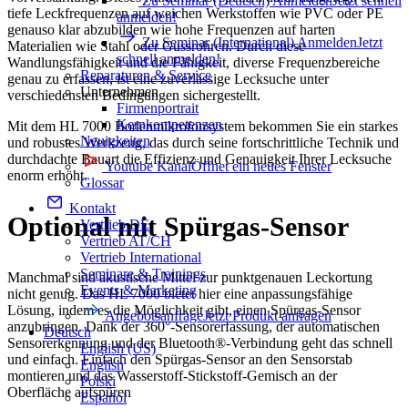
Zu Seminar (Deutsch) Anmelden
Jetzt schnell
tiefe Leckfrequenzen auf weichen Werkstoffen wie PVC oder PE
anmelden!
genauso klar abzubilden wie hohe Frequenzen auf harten
Zu Seminar (International) Anmelden
Jetzt
Materialien wie Stahl oder Gussrohren. Durch diese
schnell anmelden!
Wandlungsfähigkeit und die Fähigkeit, diverse Frequenzbereiche
Reparaturen & Service
genau zu erfassen, ist eine zuverlässige Lecksuche unter
Unternehmen
verschiedensten Bedingungen sichergestellt.
Firmenportrait
Kernkompetenzen
Mit dem HL 7000 Bodenmikrofonsystem bekommen Sie ein starkes
Neuigkeiten
und robustes Werkzeug, das durch seine fortschrittliche Technik und
durchdachte Bauart die Effizienz und Genauigkeit Ihrer Lecksuche
Youtube Kanal
Öffnet ein neues Fenster
enorm erhöht.
Glossar
Kontakt
Optional mit Spürgas-Sensor
Vertrieb DE
Vertrieb AT/CH
Vertrieb International
Seminare & Trainings
Manchmal sind akustische Mittel zur punktgenauen Leckortung
Events & Marketing
nicht genug. Das HL 7000 bietet hier eine anpassungsfähige
Lösung, indem es die Möglichkeit gibt, einen Spürgas-Sensor
Angebotsanfrage
Jetzt Produkt anfragen
anzubringen. Dank der 360°-Sensorerfassung, der automatischen
Deutsch
Sensorerkennung und der Bluetooth®-Verbindung geht das schnell
English (US)
und einfach. Einfach den Spürgas-Sensor an den Sensorstab
English
montieren und das Wasserstoff-Stickstoff-Gemisch an der
Polski
Oberfläche aufspüren
Español