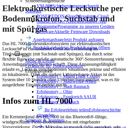
Schieberstangensuche
VM-880
Schieberstangensuchgerät
Elektroakustische Lecksuche per
Software
POSEYEDON Cloud
Messdaten-Cloud
Bodenmikrofon, Suchstab und
SmartEAR-Go! App
Einrichtungs-App
Programme
Programme zu unseren Geräten
mit Spürgas
Firmware
Aktuelle Firmware Downloads
Angebotsanfrage
Jetzt Produkt anfragen
Das HL 7000 Bodenmikrofonsystem zur elektroakustischen
Produktkatalog
Jetzt Produktkatalog öffnen
Lecksuche ist ein modernes Gerät zur Leckortung im
Trinkwassernetz (mit Suchstab und Spürgas), das durch seine
Info
flexible Bauweise und die automatische 360°-Sensorerfassung viele
Messe & Events
Anwendungsmöglichkeiten schafft. Diese Anpassungsfähigkeit
Lecksuche für Trinkwassernetze
erlaubt es, Lecks in verschiedensten Situationen präzise und effizient
Erfolgsprojekte
zu lokalisieren. Dank der starken Lithium-Ionen-Akkus ist das
Erfolgsstory – Miami Dade County
System über 10 Stunden ohne Unterbrechung nutzbar, was es für
Erfolgsstory – Stadtwerke Witten
ausgedehnte Einsätze perfekt macht.
Erfolgsstory – Stadt Baunach
Erfolgsstory – Ohio
Erfolgsstory – Frankreich SAUR
Infos zum HL 7000
Erfolgsstory – Baunach
Ihr Erfolgserlebnis teilen
Erfolgsgeschichte
einsenden
Ein Kernmerkmal des HL 7000 ist das Bluetooth®-fähige,
Seminare & Trainings
windgeschützte Piezo-Bodenmikrofon mit eingebauter
Vorverstärkung. Dieses Mikrofon ist speziell dafür ausgelegt, sehr