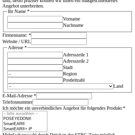
sind, desto präziser können wir Ihnen ein maßgeschneidertes
Angebot unterbreiten.
Ihr Name
*
Vorname
Nachname
Firmenname:
*
Website / URL
Adresse
*
Adresszeile 1
Adresszeile 2
Stadt
Region
Postleitzahl
Land
E-Mail-Adresse
*
Telefonnummer
von
Ich möchte ein unverbindliches Angebot für folgendes Produkt
*
E-
Mail-
Adresse
Layout
Mehrfachauswahl durch Drücken der STRG Taste möglich.