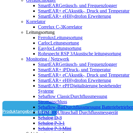
Geräuschlogger
SmartEAR
Geräusch- und Frequenzlogger
SmartEAR+ eC
Akustik-, Druck und Temperatur
SmartEAR+ eH
Hydrofon Erweiterung
Korrelator
Correlux C-3
Korrelator
Leitungsortung
Ferrolux
Leitungsortung
Carloc
Leitungsortung
Easyloc
Leitungsortung
Rohrspecht RSP 3
Akustische leitungsortung
Monitoring / Netzwerk
SmartEAR
Geräusch- und Frequenzlogger
SmartEAR+ iP
Druck- und Temperatur
SmartEAR+ eC
Akustik-, Druck und Temperatur
SmartEAR+ eH
Hydrofon Erweiterung
SmartEAR+ ePF
Digitalisierung bestehender
Systeme
Sebaflow Classic
Durchflussmessung
Stromanschluss
Sebaflow-Bat
Durchflussmessung Batteriebetriebe
Produktangebot anfragen
UDM 300
Ultraschall Durchflussmessgerät
Sebalog D-3
Sebalog P-3-1
Sebalog P-3-Mini