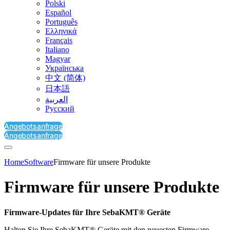
Polski
Español
Português
Ελληνικά
Français
Italiano
Magyar
Українська
中文 (简体)
日本語
العربية‏
Русский
Angebotsanfrage
Angebotsanfrage
Home
Software
Firmware für unsere Produkte
Firmware für unsere Produkte
Firmware-Updates für Ihre SebaKMT® Geräte
Halten Sie Ihre SebaKMT® Geräte mit den neuesten Firmware-