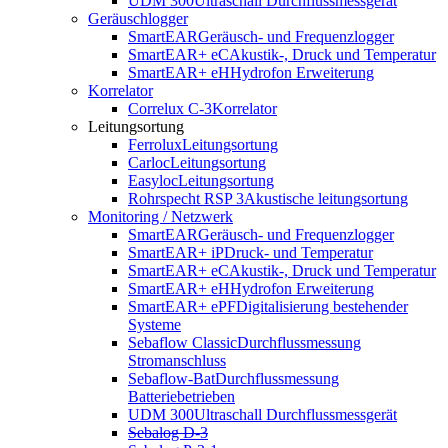
UDM 300
Ultraschall Durchflussmessgerät
Geräuschlogger
SmartEAR
Geräusch- und Frequenzlogger
SmartEAR+ eC
Akustik-, Druck und Temperatur
SmartEAR+ eH
Hydrofon Erweiterung
Korrelator
Correlux C-3
Korrelator
Leitungsortung
Ferrolux
Leitungsortung
Carloc
Leitungsortung
Easyloc
Leitungsortung
Rohrspecht RSP 3
Akustische leitungsortung
Monitoring / Netzwerk
SmartEAR
Geräusch- und Frequenzlogger
SmartEAR+ iP
Druck- und Temperatur
SmartEAR+ eC
Akustik-, Druck und Temperatur
SmartEAR+ eH
Hydrofon Erweiterung
SmartEAR+ ePF
Digitalisierung bestehender
Systeme
Sebaflow Classic
Durchflussmessung
Stromanschluss
Sebaflow-Bat
Durchflussmessung
Batteriebetrieben
UDM 300
Ultraschall Durchflussmessgerät
Sebalog D-3