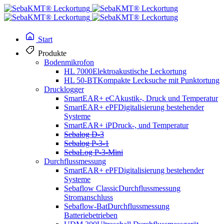
Start
Produkte
Bodenmikrofon
HL 7000
Elektroakustische Leckortung
HL 50-BT
Kompakte Lecksuche mit Punktortung
Drucklogger
SmartEAR+ eC
Akustik-, Druck und Temperatur
SmartEAR+ ePF
Digitalisierung bestehender
Systeme
SmartEAR+ iP
Druck-, und Temperatur
Sebalog D-3
Sebalog P-3-1
SebaLog P-3-Mini
Durchflussmessung
SmartEAR+ ePF
Digitalisierung bestehender
Systeme
Sebaflow Classic
Durchflussmessung
Stromanschluss
Sebaflow-Bat
Durchflussmessung
Batteriebetrieben