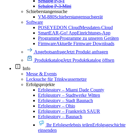
Sebalog P-3-1
Sebalog P-3-Mini
Schieberstangensuche
VM-880
Schieberstangensuchgerät
Software
POSEYEDON Cloud
Messdaten-Cloud
SmartEAR-Go! App
Einrichtungs-App
Programme
Programme zu unseren Geräten
Firmware
Aktuelle Firmware Downloads
Angebotsanfrage
Jetzt Produkt anfragen
Produktkatalog
Jetzt Produktkatalog öffnen
Info
Messe & Events
Lecksuche für Trinkwassernetze
Erfolgsprojekte
Erfolgsstory – Miami Dade County
Erfolgsstory – Stadtwerke Witten
Erfolgsstory – Stadt Baunach
Erfolgsstory – Ohio
Erfolgsstory – Frankreich SAUR
Erfolgsstory – Baunach
Ihr Erfolgserlebnis teilen
Erfolgsgeschichte
einsenden