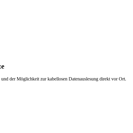
 Designs
und des
extrem widerstandsfähigen Gehäuses
eignet er
ze
und der Möglichkeit zur kabellosen Datenauslesung direkt vor Ort.