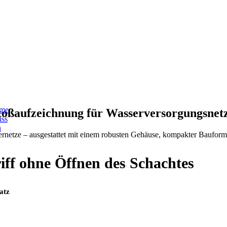
 Drucks
in
Trinkwasserversorgungsnetzen
. Dank seines
kompakten
llen Bedingungen.
eme
toßaufzeichnung für Wasserversorgungsnet
uss
n
netze – ausgestattet mit einem robusten Gehäuse, kompakter Bauform 
iff ohne Öffnen des Schachtes
atz