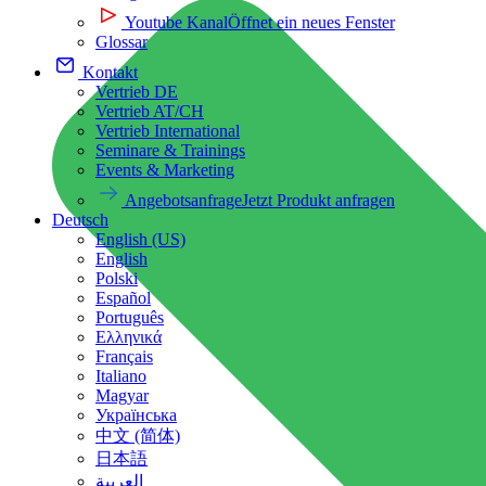
Youtube Kanal
Öffnet ein neues Fenster
Glossar
Kontakt
Vertrieb DE
Vertrieb AT/CH
Vertrieb International
Seminare & Trainings
Events & Marketing
Angebotsanfrage
Jetzt Produkt anfragen
Deutsch
English (US)
English
Polski
Español
Português
Ελληνικά
Français
Italiano
Magyar
Українська
中文 (简体)
日本語
العربية‏