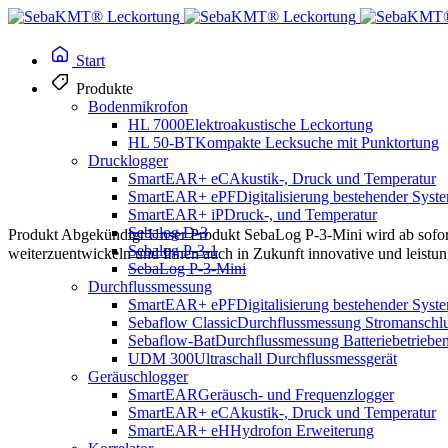
Start
Produkte
Bodenmikrofon
HL 7000
Elektroakustische Leckortung
HL 50-BT
Kompakte Lecksuche mit Punktortung
Drucklogger
SmartEAR+ eC
Akustik-, Druck und Temperatur
SmartEAR+ ePF
Digitalisierung bestehender Syst
SmartEAR+ iP
Druck-, und Temperatur
Sebalog D-3
Produkt Abgekündigt
Unser Produkt SebaLog P-3-Mini wird ab sofort 
Sebalog P-3-1
weiterzuentwickeln und Ihnen auch in Zukunft innovative und leistu
SebaLog P-3-Mini
Durchflussmessung
Logger zur Drucküberwachung und Druckstoßaufzeich
SmartEAR+ ePF
Digitalisierung bestehender Syst
Sebaflow Classic
Durchflussmessung Stromanschl
Sebaflow-Bat
Durchflussmessung Batteriebetriebe
UDM 300
Ultraschall Durchflussmessgerät
Sebalog P-3-Mini
Geräuschlogger
SmartEAR
Geräusch- und Frequenzlogger
SmartEAR+ eC
Akustik-, Druck und Temperatur
SmartEAR+ eH
Hydrofon Erweiterung