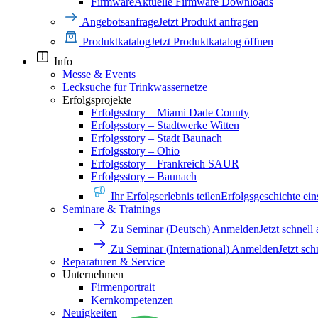
Firmware
Aktuelle Firmware Downloads
Angebotsanfrage
Jetzt Produkt anfragen
Produktkatalog
Jetzt Produktkatalog öffnen
Info
Messe & Events
Lecksuche für Trinkwassernetze
Erfolgsprojekte
Erfolgsstory – Miami Dade County
Erfolgsstory – Stadtwerke Witten
Erfolgsstory – Stadt Baunach
Erfolgsstory – Ohio
Erfolgsstory – Frankreich SAUR
Erfolgsstory – Baunach
Ihr Erfolgserlebnis teilen
Erfolgsgeschichte ei
Seminare & Trainings
Zu Seminar (Deutsch) Anmelden
Jetzt schnell
Zu Seminar (International) Anmelden
Jetzt sc
Reparaturen & Service
Unternehmen
Firmenportrait
Kernkompetenzen
Neuigkeiten