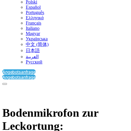
Polski
Español
Português
Ελληνικά
Français
Italiano
Magyar
Українська
中文 (简体)
日本語
العربية‏
Русский
Angebotsanfrage
Angebotsanfrage
Bodenmikrofon zur
Leckortung: