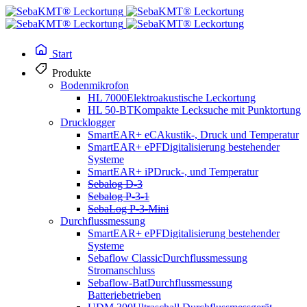
Start
Produkte
Bodenmikrofon
HL 7000
Elektroakustische Leckortung
HL 50-BT
Kompakte Lecksuche mit Punktortung
Drucklogger
SmartEAR+ eC
Akustik-, Druck und Temperatur
SmartEAR+ ePF
Digitalisierung bestehender
Systeme
SmartEAR+ iP
Druck-, und Temperatur
Sebalog D-3
Sebalog P-3-1
SebaLog P-3-Mini
Durchflussmessung
SmartEAR+ ePF
Digitalisierung bestehender
Systeme
Sebaflow Classic
Durchflussmessung
Stromanschluss
Sebaflow-Bat
Durchflussmessung
Batteriebetrieben