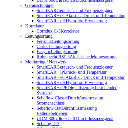
UDM 300
Ultraschall Durchflussmessgerät
Geräuschlogger
SmartEAR
Geräusch- und Frequenzlogger
SmartEAR+ eC
Akustik-, Druck und Temperatur
SmartEAR+ eH
Hydrofon Erweiterung
Korrelator
Correlux C-3
Korrelator
Leitungsortung
Ferrolux
Leitungsortung
Carloc
Leitungsortung
Easyloc
Leitungsortung
Rohrspecht RSP 3
Akustische leitungsortung
Monitoring / Netzwerk
SmartEAR
Geräusch- und Frequenzlogger
SmartEAR+ iP
Druck- und Temperatur
SmartEAR+ eC
Akustik-, Druck und Temperatur
SmartEAR+ eH
Hydrofon Erweiterung
SmartEAR+ ePF
Digitalisierung bestehender
Systeme
Sebaflow Classic
Durchflussmessung
Stromanschluss
Sebaflow-Bat
Durchflussmessung
Batteriebetrieben
UDM 300
Ultraschall Durchflussmessgerät
Sebalog D-3