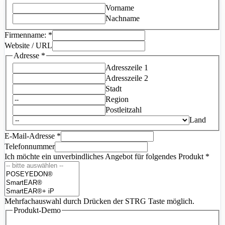
Vorname
Nachname
Produkt
Firmenname:
*
URL
Website / URL
Ihr
Adresse
*
Adresszeile 1
Adresszeile 2
Stadt
Region
Postleitzahl
Land
E-Mail-Adresse
*
Telefonnummer
Ich möchte ein unverbindliches Angebot für folgendes Produkt
*
Mehrfachauswahl durch Drücken der STRG Taste möglich.
Produkt-Demo