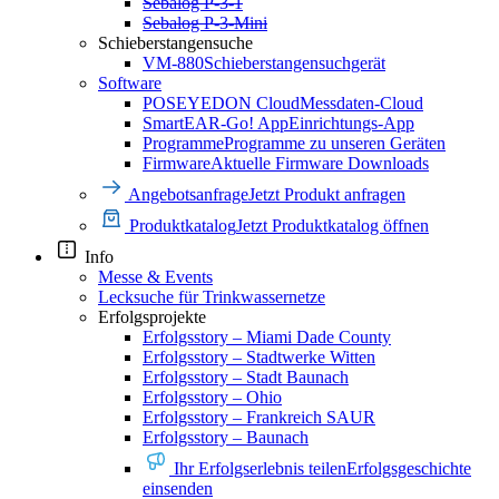
Sebalog P-3-1
Sebalog P-3-Mini
Schieberstangensuche
VM-880
Schieberstangensuchgerät
Software
POSEYEDON Cloud
Messdaten-Cloud
SmartEAR-Go! App
Einrichtungs-App
Programme
Programme zu unseren Geräten
Firmware
Aktuelle Firmware Downloads
Angebotsanfrage
Jetzt Produkt anfragen
Produktkatalog
Jetzt Produktkatalog öffnen
Info
Messe & Events
Lecksuche für Trinkwassernetze
Erfolgsprojekte
Erfolgsstory – Miami Dade County
Erfolgsstory – Stadtwerke Witten
Erfolgsstory – Stadt Baunach
Erfolgsstory – Ohio
Erfolgsstory – Frankreich SAUR
Erfolgsstory – Baunach
Ihr Erfolgserlebnis teilen
Erfolgsgeschichte
einsenden