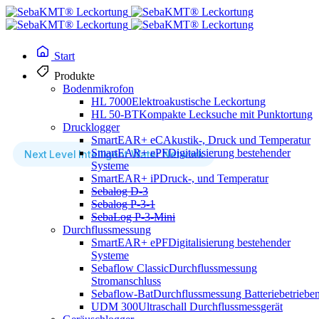
Start
Produkte
Bodenmikrofon
HL 7000
Elektroakustische Leckortung
HL 50-BT
Kompakte Lecksuche mit Punktortung
Drucklogger
SmartEAR+ eC
Akustik-, Druck und Temperatur
SmartEAR+ ePF
Digitalisierung bestehender
Next Level Intelligent Water Network
Systeme
SmartEAR+ iP
Druck-, und Temperatur
Wasserverluste mit moderner Leckortung
Sebalog D-3
reduzieren
Sebalog P-3-1
SebaLog P-3-Mini
Durchflussmessung
Als einer der führenden Anbieter von Lösungen für die Leckortung
SmartEAR+ ePF
Digitalisierung bestehender
und Zustandsüberwachung, entwickeln wir innovative Technologien
Systeme
Sebaflow Classic
Durchflussmessung
für Trinkwassernetze. Unsere Systeme helfen dabei, Leckagen
Stromanschluss
frühzeitig zu erkennen, Ausfallzeiten zu minimieren und die
Sebaflow-Bat
Durchflussmessung Batteriebetriebe
Betriebssicherheit kritischer Infrastrukturen weltweit zu verbessern.
UDM 300
Ultraschall Durchflussmessgerät