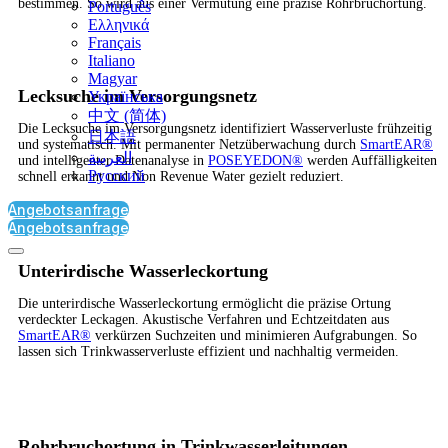
bestimmen. So wird aus einer Vermutung eine präzise Rohrbruchortung.
Português
Ελληνικά
Français
Italiano
Magyar
Lecksuche im Versorgungsnetz
Українська
中文 (简体)
Die Lecksuche im Versorgungsnetz identifiziert Wasserverluste frühzeitig
日本語
und systematisch. Mit permanenter Netzüberwachung durch
SmartEAR®
العربية‏
und intelligenter Datenanalyse in
POSEYEDON®
werden Auffälligkeiten
Русский
schnell erkannt und Non Revenue Water gezielt reduziert.
Angebotsanfrage
Angebotsanfrage
Unterirdische Wasserleckortung
Die unterirdische Wasserleckortung ermöglicht die präzise Ortung
verdeckter Leckagen. Akustische Verfahren und Echtzeitdaten aus
SmartEAR®
verkürzen Suchzeiten und minimieren Aufgrabungen. So
lassen sich Trinkwasserverluste effizient und nachhaltig vermeiden.
Rohrbruchortung in Trinkwasserleitungen