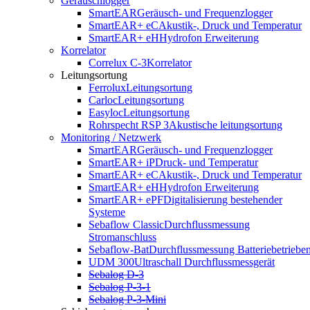
Geräuschlogger
SmartEAR
Geräusch- und Frequenzlogger
SmartEAR+ eC
Akustik-, Druck und Temperatur
SmartEAR+ eH
Hydrofon Erweiterung
Korrelator
Correlux C-3
Korrelator
Leitungsortung
Ferrolux
Leitungsortung
Carloc
Leitungsortung
Easyloc
Leitungsortung
Rohrspecht RSP 3
Akustische leitungsortung
Monitoring / Netzwerk
SmartEAR
Geräusch- und Frequenzlogger
SmartEAR+ iP
Druck- und Temperatur
SmartEAR+ eC
Akustik-, Druck und Temperatur
SmartEAR+ eH
Hydrofon Erweiterung
SmartEAR+ ePF
Digitalisierung bestehender
Systeme
Sebaflow Classic
Durchflussmessung
Stromanschluss
Sebaflow-Bat
Durchflussmessung Batteriebetriebe
UDM 300
Ultraschall Durchflussmessgerät
Sebalog D-3
Sebalog P-3-1
Sebalog P-3-Mini