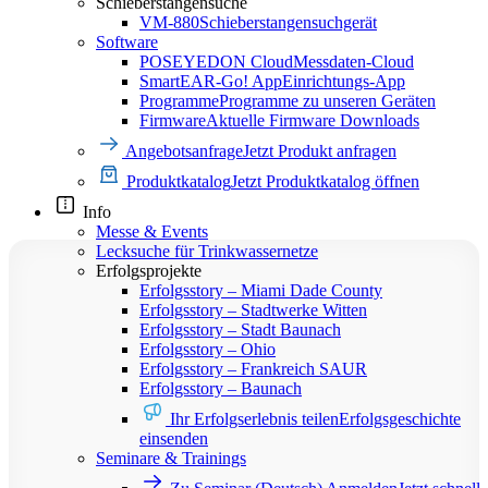
Schieberstangensuche
VM-880
Schieberstangensuchgerät
Software
POSEYEDON Cloud
Messdaten-Cloud
SmartEAR-Go! App
Einrichtungs-App
Programme
Programme zu unseren Geräten
Firmware
Aktuelle Firmware Downloads
Angebotsanfrage
Jetzt Produkt anfragen
Produktkatalog 2026
Produktkatalog
Jetzt Produktkatalog öffnen
Info
Messe & Events
Lecksuche für Trinkwassernetze
Erfolgsprojekte
Erfolgsstory – Miami Dade County
Erfolgsstory – Stadtwerke Witten
Erfolgsstory – Stadt Baunach
Erfolgsstory – Ohio
Erfolgsstory – Frankreich SAUR
Erfolgsstory – Baunach
Ihr Erfolgserlebnis teilen
Erfolgsgeschichte
einsenden
Seminare & Trainings