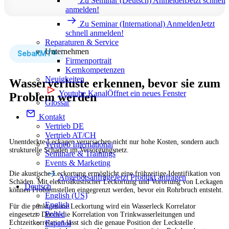
Zu Seminar (Deutsch) Anmelden
Jetzt schnell
anmelden!
Zu Seminar (International) Anmelden
Jetzt
schnell anmelden!
Reparaturen & Service
Unternehmen
SebaKMT®
Firmenportrait
Kernkompetenzen
Neuigkeiten
Wasserverluste erkennen, bevor sie zum
Youtube Kanal
Öffnet ein neues Fenster
Problem werden
Glossar
Kontakt
Vertrieb DE
Vertrieb AT/CH
Unentdeckte Leckagen verursachen nicht nur hohe Kosten, sondern auch
Vertrieb International
strukturelle Schäden im Versorgungsnetz.
Seminare & Trainings
Events & Marketing
Die akustische Leckortung ermöglicht eine frühzeitige Identifikation von
Angebotsanfrage
Jetzt Produkt anfragen
Schäden. Mit elektroakustischer Leckortung und Vorortung von Leckagen
Deutsch
können Problemstellen eingegrenzt werden, bevor ein Rohrbruch entsteht.
English (US)
English
Für die punktgenaue Leckortung wird ein Wasserleck Korrelator
Polski
eingesetzt. Durch die Korrelation von Trinkwasserleitungen und
Echtzeitkorrelation lässt sich die genaue Position der Leckstelle
Español