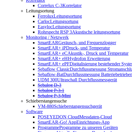
Korrelator
Correlux C-3
Korrelator
Leitungsortung
Ferrolux
Leitungsortung
Carloc
Leitungsortung
Easyloc
Leitungsortung
Rohrspecht RSP 3
Akustische leitungsortung
Monitoring / Netzwerk
SmartEAR
Geräusch- und Frequenzlogger
SmartEAR+ iP
Druck- und Temperatur
SmartEAR+ eC
Akustik-, Druck und Temperatur
SmartEAR+ eH
Hydrofon Erweiterung
SmartEAR+ ePF
Digitalisierung bestehender Syst
Sebaflow Classic
Durchflussmessung Stromanschl
Sebaflow-Bat
Durchflussmessung Batteriebetriebe
UDM 300
Ultraschall Durchflussmessgerät
Sebalog D-3
Sebalog P-3-1
Sebalog P-3-Mini
Schieberstangensuche
VM-880
Schieberstangensuchgerät
Software
POSEYEDON Cloud
Messdaten-Cloud
SmartEAR-Go! App
Einrichtungs-App
Programme
Programme zu unseren Geräten