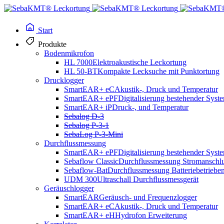
Start
Produkte
Bodenmikrofon
HL 7000
Elektroakustische Leckortung
HL 50-BT
Kompakte Lecksuche mit Punktortung
Drucklogger
SmartEAR+ eC
Akustik-, Druck und Temperatur
Kabelortung
SmartEAR+ ePF
Digitalisierung bestehender Syst
SmartEAR+ iP
Druck-, und Temperatur
Sebalog D-3
Sebalog P-3-1
Easyloc RxTx
SebaLog P-3-Mini
Durchflussmessung
SmartEAR+ ePF
Digitalisierung bestehender Syst
Sebaflow Classic
Durchflussmessung Stromanschl
Sebaflow-Bat
Durchflussmessung Batteriebetriebe
UDM 300
Ultraschall Durchflussmessgerät
Jede Baustelle birgt Unsicherheiten – aber mit dem Easyloc Ortung
Geräuschlogger
Sie haben die Kontrolle, denn mit dem Ortungssystem erkennen Sie sch
SmartEAR
Geräusch- und Frequenzlogger
SmartEAR+ eC
Akustik-, Druck und Temperatur
SmartEAR+ eH
Hydrofon Erweiterung