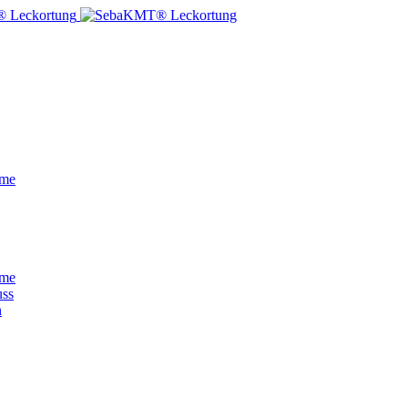
eme
eme
uss
n
ssystem gehören böse Überraschungen der Vergangenheit an. Kabelschä
nell und zuverlässig unterirdische Leitungen, bevor die erste Schaufel