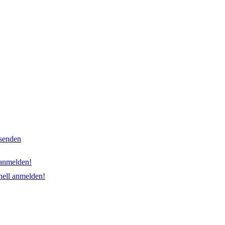
nsenden
 anmelden!
hnell anmelden!