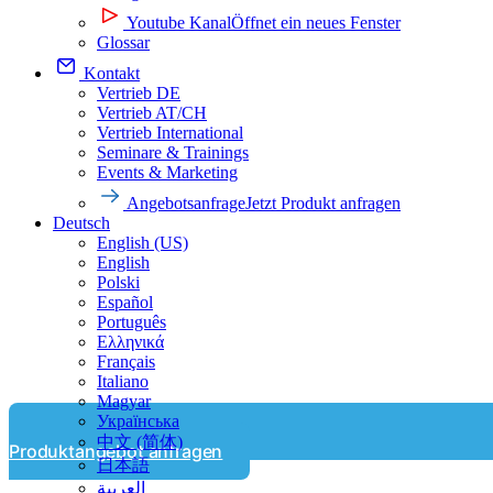
Youtube Kanal
Öffnet ein neues Fenster
Glossar
Kontakt
Vertrieb DE
Vertrieb AT/CH
Vertrieb International
Seminare & Trainings
Events & Marketing
Angebotsanfrage
Jetzt Produkt anfragen
Deutsch
English (US)
English
Polski
Español
Português
Ελληνικά
Français
Italiano
Magyar
Українська
中文 (简体)
Produktangebot anfragen
日本語
العربية‏