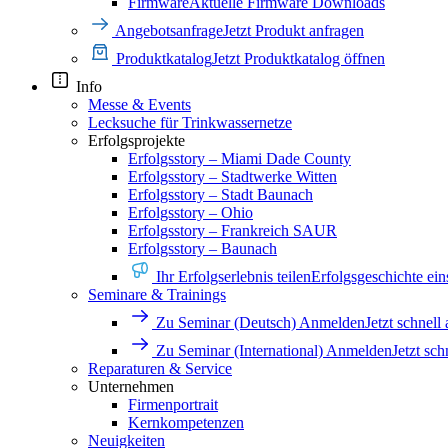
Firmware
Aktuelle Firmware Downloads
Angebotsanfrage
Jetzt Produkt anfragen
Produktkatalog
Jetzt Produktkatalog öffnen
Info
Messe & Events
Lecksuche für Trinkwassernetze
Erfolgsprojekte
Erfolgsstory – Miami Dade County
Erfolgsstory – Stadtwerke Witten
Erfolgsstory – Stadt Baunach
Erfolgsstory – Ohio
Erfolgsstory – Frankreich SAUR
Erfolgsstory – Baunach
Ihr Erfolgserlebnis teilen
Erfolgsgeschichte ei
Seminare & Trainings
Zu Seminar (Deutsch) Anmelden
Jetzt schnell
Zu Seminar (International) Anmelden
Jetzt sc
Reparaturen & Service
Unternehmen
Firmenportrait
Kernkompetenzen
Neuigkeiten