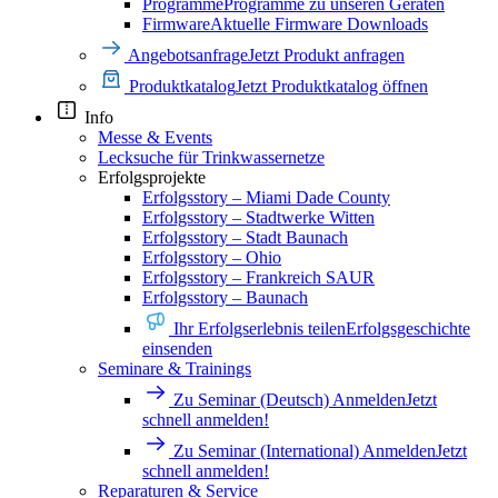
Programme
Programme zu unseren Geräten
Firmware
Aktuelle Firmware Downloads
Angebotsanfrage
Jetzt Produkt anfragen
Produktkatalog
Jetzt Produktkatalog öffnen
Info
Messe & Events
Lecksuche für Trinkwassernetze
Erfolgsprojekte
Erfolgsstory – Miami Dade County
Erfolgsstory – Stadtwerke Witten
Erfolgsstory – Stadt Baunach
Erfolgsstory – Ohio
Erfolgsstory – Frankreich SAUR
Erfolgsstory – Baunach
Ihr Erfolgserlebnis teilen
Erfolgsgeschichte
einsenden
Seminare & Trainings
Zu Seminar (Deutsch) Anmelden
Jetzt
schnell anmelden!
Zu Seminar (International) Anmelden
Jetzt
schnell anmelden!
Reparaturen & Service