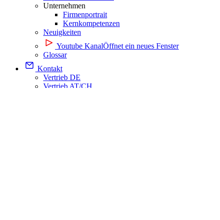
Unternehmen
Firmenportrait
Kernkompetenzen
Neuigkeiten
Youtube Kanal
Öffnet ein neues Fenster
Glossar
Kontakt
Vertrieb DE
Vertrieb AT/CH
Vertrieb International
Seminare & Trainings
Events & Marketing
Angebotsanfrage
Jetzt Produkt anfragen
Deutsch
English (US)
English
Polski
Español
Português
Ελληνικά
Français
Italiano
Magyar