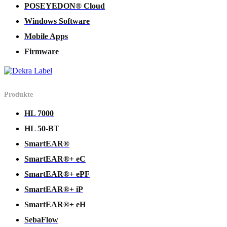
POSEYEDON® Cloud
Windows Software
Mobile Apps
Firmware
Produkte
HL 7000
HL 50-BT
SmartEAR®
SmartEAR®+ eC
SmartEAR®+ ePF
SmartEAR®+ iP
SmartEAR®+ eH
SebaFlow