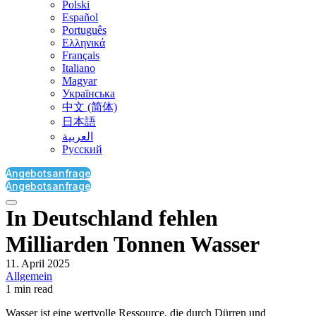
Polski
Español
Português
Ελληνικά
Français
Italiano
Magyar
Українська
中文 (简体)
日本語
العربية‏
Русский
Angebotsanfrage
Angebotsanfrage
In Deutschland fehlen
Milliarden Tonnen Wasser
11. April 2025
Allgemein
1 min read
Wasser ist eine wertvolle Ressource, die durch Dürren und