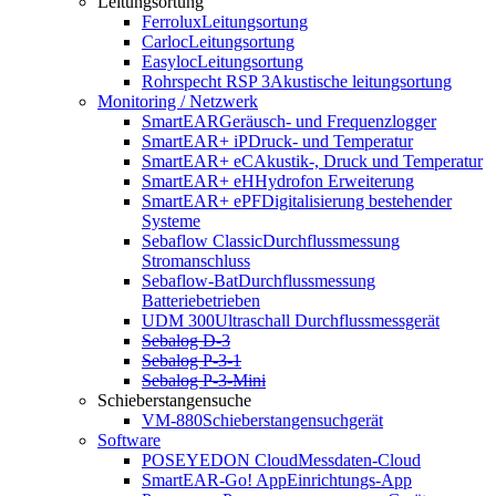
Leitungsortung
Ferrolux
Leitungsortung
Carloc
Leitungsortung
Easyloc
Leitungsortung
Rohrspecht RSP 3
Akustische leitungsortung
Monitoring / Netzwerk
SmartEAR
Geräusch- und Frequenzlogger
SmartEAR+ iP
Druck- und Temperatur
SmartEAR+ eC
Akustik-, Druck und Temperatur
SmartEAR+ eH
Hydrofon Erweiterung
SmartEAR+ ePF
Digitalisierung bestehender
Systeme
Sebaflow Classic
Durchflussmessung
Stromanschluss
Sebaflow-Bat
Durchflussmessung
Batteriebetrieben
UDM 300
Ultraschall Durchflussmessgerät
Sebalog D-3
Sebalog P-3-1
Sebalog P-3-Mini
Schieberstangensuche
VM-880
Schieberstangensuchgerät
Software
POSEYEDON Cloud
Messdaten-Cloud
SmartEAR-Go! App
Einrichtungs-App