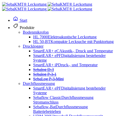
Start
Produkte
Bodenmikrofon
HL 7000
Elektroakustische Leckortung
HL 50-BT
Kompakte Lecksuche mit Punktortung
Drucklogger
SmartEAR+ eC
Akustik-, Druck und Temperatur
SmartEAR+ ePF
Digitalisierung bestehender
Systeme
SmartEAR+ iP
Druck-, und Temperatur
Sebalog D-3
Sebalog P-3-1
SebaLog P-3-Mini
Durchflussmessung
SmartEAR+ ePF
Digitalisierung bestehender
Systeme
Sebaflow Classic
Durchflussmessung
Stromanschluss
Sebaflow-Bat
Durchflussmessung
Batteriebetrieben