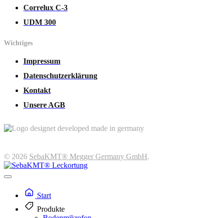
Correlux C-3
UDM 300
Wichtiges
Impressum
Datenschutzerklärung
Kontakt
Unsere AGB
© 2026
SebaKMT® Megger Germany GmbH
.
Start
Produkte
Bodenmikrofon