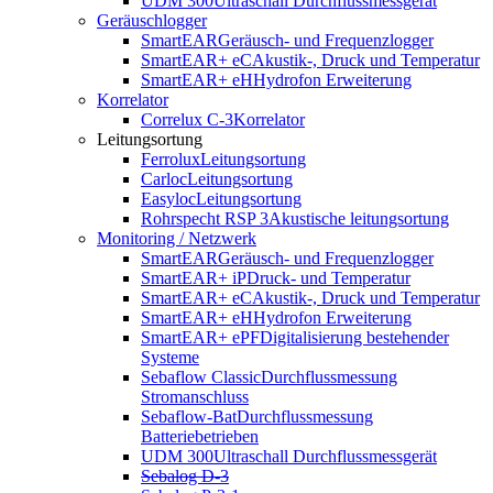
UDM 300
Ultraschall Durchflussmessgerät
Geräuschlogger
SmartEAR
Geräusch- und Frequenzlogger
SmartEAR+ eC
Akustik-, Druck und Temperatur
SmartEAR+ eH
Hydrofon Erweiterung
Korrelator
Correlux C-3
Korrelator
Leitungsortung
Ferrolux
Leitungsortung
Carloc
Leitungsortung
Easyloc
Leitungsortung
Rohrspecht RSP 3
Akustische leitungsortung
Monitoring / Netzwerk
SmartEAR
Geräusch- und Frequenzlogger
SmartEAR+ iP
Druck- und Temperatur
SmartEAR+ eC
Akustik-, Druck und Temperatur
SmartEAR+ eH
Hydrofon Erweiterung
SmartEAR+ ePF
Digitalisierung bestehender
Systeme
Sebaflow Classic
Durchflussmessung
Stromanschluss
Sebaflow-Bat
Durchflussmessung
Batteriebetrieben
UDM 300
Ultraschall Durchflussmessgerät
Sebalog D-3