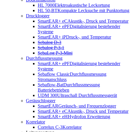
HL 7000
Elektroakustische Leckortung
HL 50-BT
Kompakte Lecksuche mit Punktortung
Drucklogger
SmartEAR+ eC
Akustik-, Druck und Temperatur
SmartEAR+ ePF
Digitalisierung bestehender
Systeme
SmartEAR+ iP
Druck-, und Temperatur
Sebalog D-3
Sebalog P-3-1
SebaLog P-3-Mini
Durchflussmessung
SmartEAR+ ePF
Digitalisierung bestehender
Systeme
Sebaflow Classic
Durchflussmessung
Stromanschluss
Sebaflow-Bat
Durchflussmessung
Batteriebetrieben
UDM 300
Ultraschall Durchflussmessgerät
Geräuschlogger
SmartEAR
Geräusch- und Frequenzlogger
SmartEAR+ eC
Akustik-, Druck und Temperatur
SmartEAR+ eH
Hydrofon Erweiterung
Korrelator
Correlux C-3
Korrelator