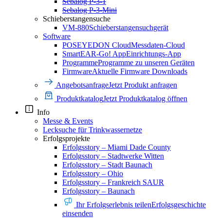
Sebalog P-3-1
Sebalog P-3-Mini
Schieberstangensuche
VM-880
Schieberstangensuchgerät
Software
POSEYEDON Cloud
Messdaten-Cloud
SmartEAR-Go! App
Einrichtungs-App
Programme
Programme zu unseren Geräten
Firmware
Aktuelle Firmware Downloads
Angebotsanfrage
Jetzt Produkt anfragen
Produktkatalog
Jetzt Produktkatalog öffnen
Info
Messe & Events
Lecksuche für Trinkwassernetze
Erfolgsprojekte
Erfolgsstory – Miami Dade County
Erfolgsstory – Stadtwerke Witten
Erfolgsstory – Stadt Baunach
Erfolgsstory – Ohio
Erfolgsstory – Frankreich SAUR
Erfolgsstory – Baunach
Ihr Erfolgserlebnis teilen
Erfolgsgeschichte
einsenden